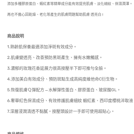
添加多種膠原蛋白、蝦紅素等精華成分能有效提亮肌膚、淡化細紋、保濕潤澤。
再也不擔心因乾燥、老化等產生的肌膚問題幫助肌膚 透亮白 !
商品說明
1.熟齡肌保養最適添加淨斑有效成分。
2.肌膚變透亮、改善預防黑斑產生、擁有水嫩觸感。
3.濃郁的玫瑰花香延展力很高按壓半下即可推勻全臉。
4.添加美白有效成分、預防斑點生成高純度維他命C衍生物。
5.恢復肌膚Ｑ彈配方→水解彈性蛋白、膠原蛋白、玻尿酸GL。
6.奢華紅色保濕成分、有效修護肌膚細紋 蝦紅素、西印度櫻桃淬取液
7.深層浸潤清透不黏膩。按壓頭設計一手即可使用超貼心。