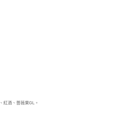
、紅酒、薔薇果GL。