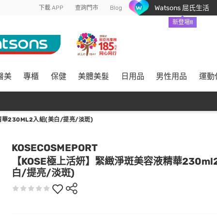
Watsons 屈氏生活
下載 APP
查詢門市
Blog
新登場!!
醫美
專櫃
保健
美體美髮
日用品
男性用品
運動
230ML2入組(美白/提亮/淡斑)
KOSECOSMEPORT
【KOSE極上活妍】緊緻淨斑美容液精華230ml
白/提亮/淡斑)