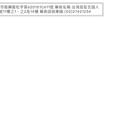
:北市衛藥販松字第620101C611號 藥商名稱:台灣屈臣氏個人
之1、之2及14樓 藥商諮詢專線:(02)27421234