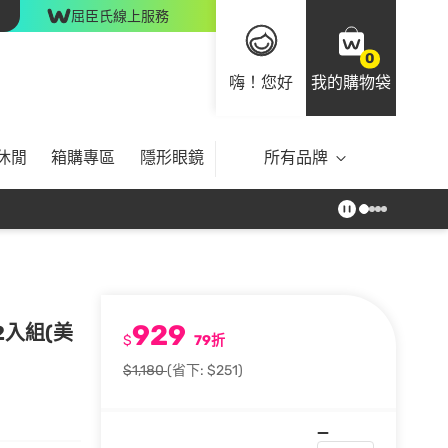
屈臣氏線上服務
0
嗨！您好
我的購物袋
休閒
箱購專區
隱形眼鏡
所有品牌
929
2入組(美
$
79折
$1,180
(省下: $251)