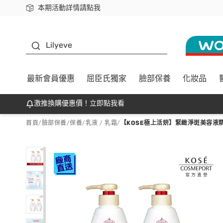
本期活動詳情請點我
下載app最高回饋$350
K beauty
Lilyeve
最新會員優惠
屈臣氏獨家
臉部保養
化妝品
激推換購優惠價！立即點我看
首頁
/
臉部保養
/
保養
/
乳液 / 乳霜
/
【KOSE極上活妍】緊緻淨斑美容液精華