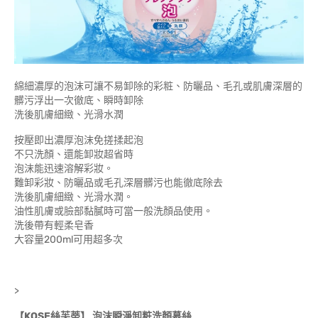
綿細濃厚的泡沫可讓不易卸除的彩粧、防曬品、毛孔或肌膚深層的
髒污浮出一次徹底、瞬時卸除
洗後肌膚細緻、光滑水潤
按壓即出濃厚泡沫免搓揉起泡
不只洗顏、還能卸妝超省時
泡沫能迅速溶解彩妝。
難卸彩妝、防曬品或毛孔深層髒污也能徹底除去
洗後肌膚細緻、光滑水潤。
油性肌膚或臉部黏膩時可當一般洗顏品使用。
洗後帶有輕柔皂香
大容量200ml可用超多次
>
【KOSE絲芙蒂】 泡沫瞬淨卸粧洗顏慕絲