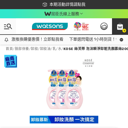
下載app最高回饋$350
本期活動詳情請點我
屈臣氏線上服務
0
激推換購優惠價！立即點我看
激推換購優惠價！立即點我看
下單選閃電送 1小時到貨！領神券
首頁
/
臉部保養
/
卸妝
/
卸妝油/乳/水
/
KOSE 絲芙蒂 泡沫瞬淨卸粧洗顏慕絲200