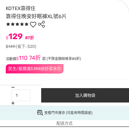
KOTEX靠得住
靠得住晚安好眠褲XL號6片
129
$
87折
$149
(省下: $20)
110
74折
$
起
(不限金額結帳享85折)
活動價
民生/髮類滿$388送舒潔冰巾
加入購物袋
查看門市庫存 (可能有時間誤差)
配送方式