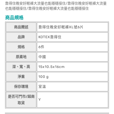
靠得住晚安好眠褲大流量也能穩穩接住/靠得住晚安好眠褲大流量
也能穩穩接住/靠得住晚安好眠褲大流量也能穩穩接住
商品規格
商品簡述
靠得住晚安好眠褲XL號6片
品牌
KOTEX靠得住
規格
6件
原產地
中國
深、寬、高
15x10.5x16cm
淨重
100 g
保存環境
室溫
是否可門市/超商
Y
取貨