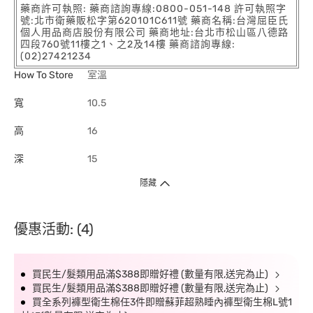
藥商許可執照: 藥商諮詢專線:0800-051-148 許可執照字
號:北市衛藥販松字第620101C611號 藥商名稱:台灣屈臣氏
個人用品商店股份有限公司 藥商地址:台北市松山區八德路
四段760號11樓之1、之2及14樓 藥商諮詢專線:
(02)27421234
How To Store
室溫
寬
10.5
高
16
深
15
隱藏
優惠活動: (4)
買民生/髮類用品滿$388即贈好禮 (數量有限,送完為止)
買民生/髮類用品滿$388即贈好禮 (數量有限,送完為止)
買全系列褲型衛生棉任3件即贈蘇菲超熟睡內褲型衛生棉L號1