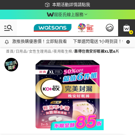
下載app最高回饋$350
本期活動詳情請點我
屈臣氏線上服務
0
激推換購優惠價！立即點我看
激推換購優惠價！立即點我看
下單選閃電送 1小時到貨！領神券
首頁
/
日用品
/
女性生理用品
/
夜用衛生棉
/
靠得住晚安好眠褲XL號6片