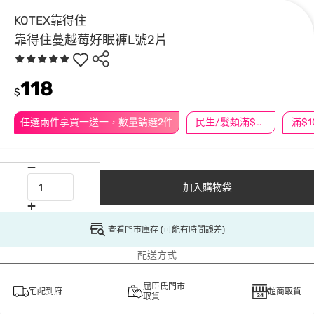
KOTEX靠得住
靠得住蔓越莓好眠褲L號2片
118
$
任選兩件享買一送一，數量請選2件
民生/髮類滿$388送舒潔冰巾
加入購物袋
查看門市庫存 (可能有時間誤差)
配送方式
屈臣氏門市
宅配到府
超商取貨
取貨