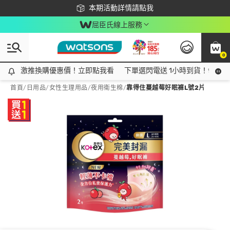
下載app最高回饋$350
本期活動詳情請點我
屈臣氏線上服務
0
激推換購優惠價！立即點我看
激推換購優惠價！立即點我看
下單選閃電送 1小時到貨！領神券
首頁
/
日用品
/
女性生理用品
/
夜用衛生棉
/
靠得住蔓越莓好眠褲L號2片