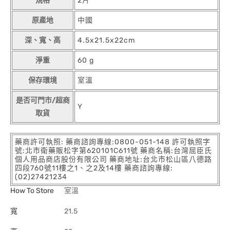
規格
2片
原產地
中國
深、寬、高
4.5x21.5x22cm
淨重
60 g
保存環境
室溫
是否可門市/超商
Y
取貨
藥商許可執照: 藥商諮詢專線:0800-051-148 許可執照字
號:北市衛藥販松字第620101C611號 藥商名稱:台灣屈臣氏
個人用品商店股份有限公司 藥商地址:台北市松山區八德路
四段760號11樓之1、之2及14樓 藥商諮詢專線:
(02)27421234
How To Store
室溫
寬
21.5