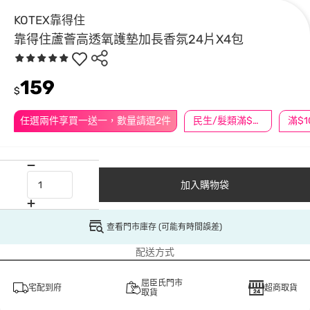
KOTEX靠得住
靠得住蘆薈高透氧護墊加長香氛24片X4包
159
$
任選兩件享買一送一，數量請選2件
民生/髮類滿$388送舒潔冰巾
加入購物袋
查看門市庫存 (可能有時間誤差)
配送方式
屈臣氏門市
宅配到府
超商取貨
取貨