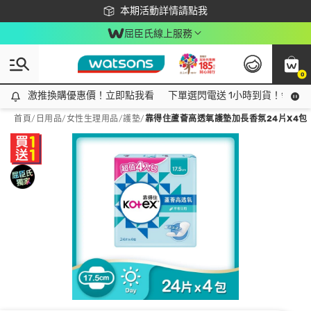
下載app最高回饋$350
本期活動詳情請點我
屈臣氏線上服務
0
激推換購優惠價！立即點我看
激推換購優惠價！立即點我看
下單選閃電送 1小時到貨！領神券
首頁
/
日用品
/
女性生理用品
/
護墊
/
靠得住蘆薈高透氧護墊加長香氛24片X4包