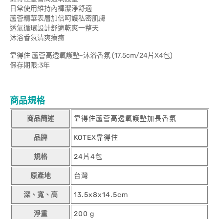
日常使用維持內褲潔淨舒適
蘆薈精華表層加倍呵護私密肌膚
透氣循環設計舒適乾爽一整天
沐浴香氛清爽療癒
靠得住 蘆薈高透氧護墊-沐浴香氛 (17.5cm/24片X4包)
保存期限:3年
商品規格
商品簡述
靠得住蘆薈高透氧護墊加長香氛
品牌
KOTEX靠得住
規格
24片4包
原產地
台灣
深、寬、高
13.5x8x14.5cm
淨重
200 g