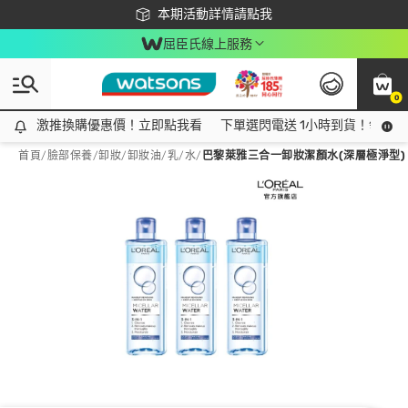
下載app最高回饋$350
本期活動詳情請點我
屈臣氏線上服務
0
激推換購優惠價！立即點我看
激推換購優惠價！立即點我看
下單選閃電送 1小時到貨！領神券
首頁
/
臉部保養
/
卸妝
/
卸妝油/乳/水
/
巴黎萊雅三合一卸妝潔顏水(深層極淨型) 4