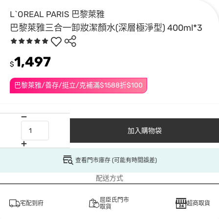
L`OREAL PARIS 巴黎萊雅
巴黎萊雅三合一卸妝潔顏水(深層極淨型) 400ml*3
1,497
$
巴黎萊雅/善存/挺立/克補滿$1588折$100
加入購物袋
查看門市庫存 (可能有時間誤差)
配送方式
屈臣氏門市
宅配到府
超商取貨
取貨