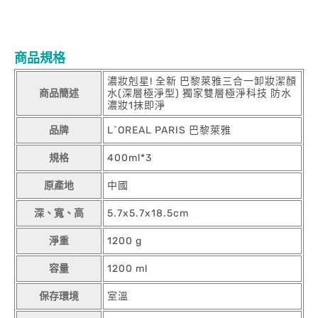
商品規格
濃妝剋星! 全新 巴黎萊雅三合一卸妝潔顏
商品簡述
水(深層極淨型) 獨家雙層極淨科技 防水
濃妝1抹即淨
品牌
L`OREAL PARIS 巴黎萊雅
規格
400ml*3
原產地
中國
深、寬、高
5.7x5.7x18.5cm
淨重
1200 g
容量
1200 ml
保存環境
室溫