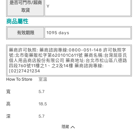
是否可門市/超商
Y
取貨
商品屬性
有效期限
1095 days
藥商許可執照: 藥商諮詢專線:0800-051-148 許可執照字
號:北市衛藥販松字第620101C611號 藥商名稱:台灣屈臣氏
個人用品商店股份有限公司 藥商地址:台北市松山區八德路
四段760號11樓之1、之2及14樓 藥商諮詢專線:
(02)27421234
How To Store
室溫
寬
5.7
高
18.5
深
5.7
隱藏