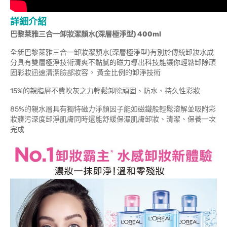
詳細介紹
巴黎萊雅三合一卸妝潔顏水(深層極淨型) 400ml
全新巴黎萊雅三合一卸妝潔顏水(深層極淨型)有別於傳統卸妝水成
分具有雙層極淨技術清爽不黏膩的磁力導出科技能讓你輕鬆卸除頑
固彩妝迅速清潔臉部妝容。 黃金比例的卸淨技術
15%的親脂層不費吹灰之力輕鬆卸除頑固、防水、持久性彩妝
85%的親水層具有獨特磁力淨顏因子能如磁鐵般輕鬆溶解並吸附彩
妝髒污深度卸淨肌膚同時還能舒緩保濕肌膚卸妝、清潔、保養一次
完成