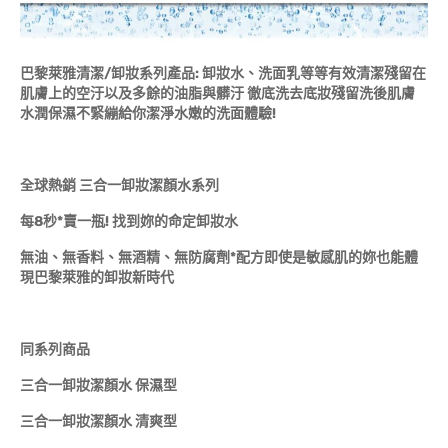
巴黎萊雅清潔/
卸妝系列產品:
卸妝水、洗面乳等等有效清潔殘留在
肌膚上的空汙以及多餘的油脂與髒汙
徹底洗去底妝殘留洗後肌膚
水潤保濕不緊繃給你潔淨水嫩的洗面體驗!
全球熱銷
三合一卸妝潔顏水系列
每8
秒*
賣一瓶!
找到妳的命定卸妝水
無油、無香料、無酒精、無防腐劑*配方即使是敏感肌的妳也能體
現巴黎萊雅的卸妝新時代
同系列商品
三合一卸妝潔顏水
保濕型
三合一卸妝潔顏水
清爽型