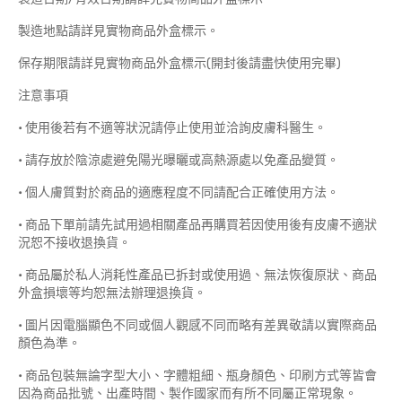
製造地點請詳見實物商品外盒標示。
保存期限請詳見實物商品外盒標示(開封後請盡快使用完畢)
注意事項
• 使用後若有不適等狀況請停止使用並洽詢皮膚科醫生。
• 請存放於陰涼處避免陽光曝曬或高熱源處以免產品變質。
• 個人膚質對於商品的適應程度不同請配合正確使用方法。
• 商品下單前請先試用過相關產品再購買若因使用後有皮膚不適狀
況恕不接收退換貨。
• 商品屬於私人消耗性產品已拆封或使用過、無法恢復原狀、商品
外盒損壞等均恕無法辦理退換貨。
• 圖片因電腦顯色不同或個人觀感不同而略有差異敬請以實際商品
顏色為準。
• 商品包裝無論字型大小、字體粗細、瓶身顏色、印刷方式等皆會
因為商品批號、出產時間、製作國家而有所不同屬正常現象。