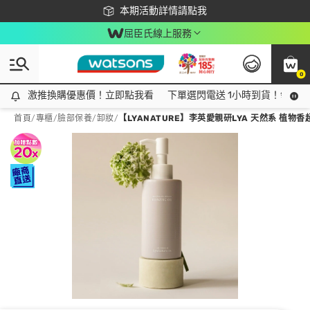
下載app最高回饋$350
本期活動詳情請點我
屈臣氏線上服務
0
激推換購優惠價！立即點我看
激推換購優惠價！立即點我看
下單選閃電送 1小時到貨！領神券
首頁
/
專櫃
/
臉部保養
/
卸妝
/
【LYANATURE】李英愛親研LYA 天然系 植物香