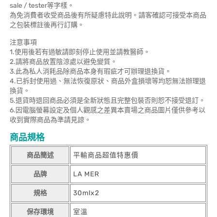
sale / tester等字樣。
為免消費者收受商品後有所疑慮特此說明。請客確認可接受本商品
之包裝標註後再行訂購。
注意事項
1.使用後若有過敏請即刻停止使用並請教醫師。
2.請將商品放置陰涼處以避免變質。
3.此為私人消耗品除商品本身有瑕疵才可辦理退換貨。
4.已拆封使用過、無法恢復原狀、商品外盒損壞等均恕無法辦理退
換貨。
5.退貨時退回商品必須是全新狀態且完整包裝否則恕不接受退訂。
6.因電腦螢幕設定及個人觀感之差異本賣場之商品圖片僅供參考以
收到實際商品為準請見諒。
商品規格
商品簡述
平輸商品超值特惠價
品牌
LA MER
規格
30mlx2
保存環境
室溫