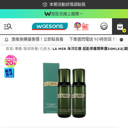
下載app最高回饋$350
本期活動詳情請點我
屈臣氏線上服務
0
激推換購優惠價！立即點我看
激推換購優惠價！立即點我看
下單選閃電送 1小時到貨！領神券
首頁
/
專櫃
/
臉部保養
/
化妝水
/
LA MER 海洋拉娜 超能修護精華露30MLX2(