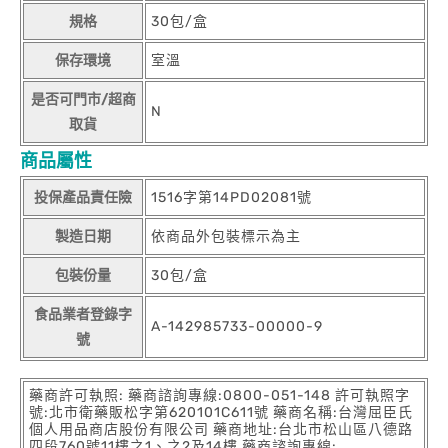
規格
30包/盒
保存環境
室溫
是否可門市/超商
N
取貨
商品屬性
投保產品責任險
1516字第14PD02081號
製造日期
依商品外包裝標示為主
包裝份量
30包/盒
食品業者登錄字
A-142985733-00000-9
號
藥商許可執照: 藥商諮詢專線:0800-051-148 許可執照字
號:北市衛藥販松字第620101C611號 藥商名稱:台灣屈臣氏
個人用品商店股份有限公司 藥商地址:台北市松山區八德路
四段760號11樓之1、之2及14樓 藥商諮詢專線: