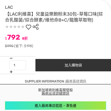
LAC
【LAC利維喜】兒童益樂飽粉末30包-草莓口味(綜
合乳酸菌/綜合酵素/維他命B+C/龍膽萃取物)
792
$
8折
$990
(省下: $198)
加入購物袋
SUPPLIER INFORMATION :廠商直送資訊
新加坡商利維喜開發股
廠商出貨詳細資訊
進入廠商專店逛逛，湊免運