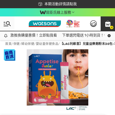
下載app最高回饋$350
本期活動詳情請點我
屈臣氏線上服務
0
激推換購優惠價！立即點我看
激推換購優惠價！立即點我看
下單選閃電送 1小時到貨！領神券
首頁
/
保健
/
婦幼保健
/
嬰幼童保健食品
/
【LAC利維喜】兒童益樂飽粉末30包-