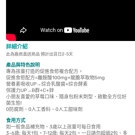
詳細介紹
此為廠商直送商品 預計出貨日2-5天
產品與特色說明
專為孩童打造的促進食慾複合配方。
促進食慾配方=離胺酸100mg+龍膽萃取物5mg
營養素吸收UP→綜合乳酸菌+綜合酵素
保護力UP→B群+C+鋅
小朋友喜愛的草莓口味、隨身包粉末劑型、啟動全方位好
菌生態!
0防腐劑、0人工香料、0人工甜味劑
食用方式
如一般食品補充物、3歲以上孩童可每日食用
3-6歳: 每天1包。7-12歳: 每天2包。一日請勿超過2包、多