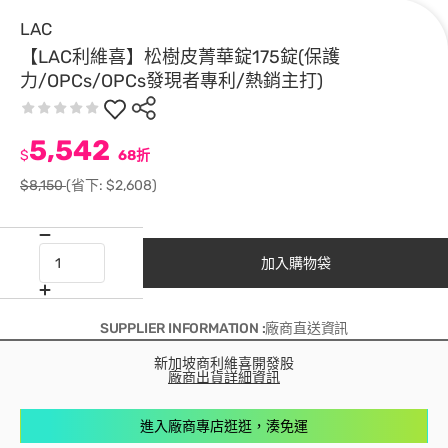
LAC
【LAC利維喜】松樹皮菁華錠175錠(保護
力/OPCs/OPCs發現者專利/熱銷主打)
5,542
$
68折
$8,150
(省下: $2,608)
加入購物袋
SUPPLIER INFORMATION :廠商直送資訊
新加坡商利維喜開發股
廠商出貨詳細資訊
進入廠商專店逛逛，湊免運