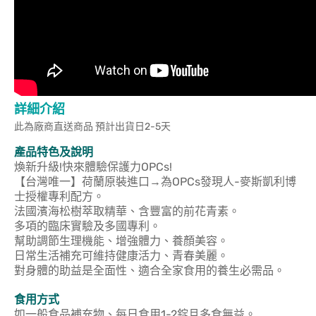
詳細介紹
此為廠商直送商品 預計出貨日2-5天
產品特色及說明
煥新升級!快來體驗保護力OPCs!
【台灣唯一】荷蘭原裝進口→為OPCs發現人-麥斯凱利博
士授權專利配方。
法國濱海松樹萃取精華、含豐富的前花青素。
多項的臨床實驗及多國專利。
幫助調節生理機能、增強體力、養顏美容。
日常生活補充可維持健康活力、青春美麗。
對身體的助益是全面性、適合全家食用的養生必需品。
食用方式
如一般食品補充物、每日食用1-2錠且多食無益。