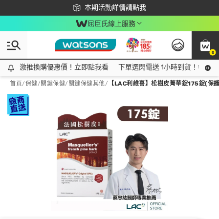
下載app最高回饋$350
本期活動詳情請點我
屈臣氏線上服務
0
激推換購優惠價！立即點我看
激推換購優惠價！立即點我看
下單選閃電送 1小時到貨！領神券
首頁
/
保健
/
關鍵保健
/
關鍵保健其他
/
【LAC利維喜】松樹皮菁華錠175錠(保護