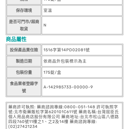
保存環境
室溫
是否可門市/超商
N
取貨
商品屬性
投保產品責任險
1516字第14PD02081號
製造日期
依商品外包裝標示為主
包裝份量
175錠/盒
食品業者登錄字
A-142985733-00000-9
號
藥商許可執照: 藥商諮詢專線:0800-051-148 許可執照字
號:北市衛藥販松字第620101C611號 藥商名稱:台灣屈臣氏
個人用品商店股份有限公司 藥商地址:台北市松山區八德路
四段760號11樓之1、之2及14樓 藥商諮詢專線:
(02)27421234