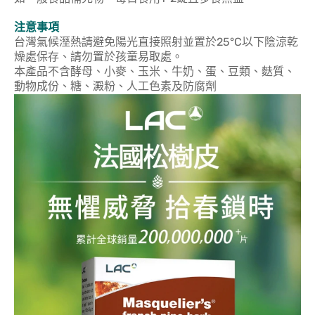
注意事項
台灣氣候溼熱請避免陽光直接照射並置於25°C以下陰涼乾
燥處保存、請勿置於孩童易取處。
本產品不含酵母、小麥、玉米、牛奶、蛋、豆類、麩質、
動物成份、糖、澱粉、人工色素及防腐劑