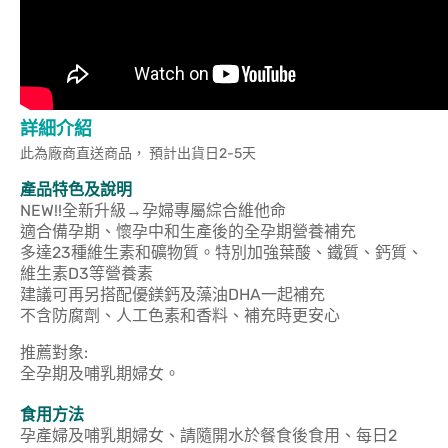
詳細介紹
此為廠商直送商品， 預計出貨日2-5天
產品特色及說明
NEW!!全新升級→孕婦專屬綜合維他命
適合備孕期、懷孕中和生產後的全孕期營養補充
多達23種維生素和礦物質。特別加強葉酸、鐵質、鈣質、
維生素D3等營養素
建議可再另搭配優鎂鈣及藻油DHA一起補充
不含防腐劑、人工色素和香料、補充時更安心
推薦對象:
全孕期及哺乳期婦女。
食用方法
孕產婦及哺乳期婦女、請隨開水於餐食後食用、每日2