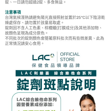
錠、一日請勿超過2錠、多食無益。
注意事項
台灣氣候溼熱請避免陽光直接照射並置於25°C以下陰涼乾
燥處保存、請勿置於孩童易取處。
錠劑因不含人工色素、棕櫚蠟(打膜成分)及其他添加物、
故顏色呈現為成分原色。
不同批次的錠劑顏色會隨著原料批次而有些微差異、此為
正常情況請安心食用。