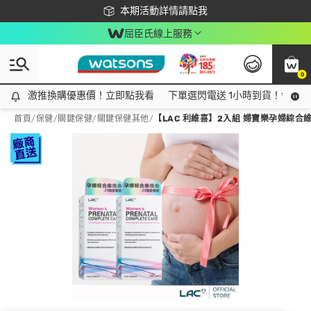
下載app最高回饋$350
本期活動詳情請點我
屈臣氏線上服務
0
激推換購優惠價！立即點我看
激推換購優惠價！立即點我看
下單選閃電送 1小時到貨！領神券
首頁
/
保健
/
關鍵保健
/
關鍵保健其他
/
【LAC 利維喜】2入組 婦寶樂孕婦綜合