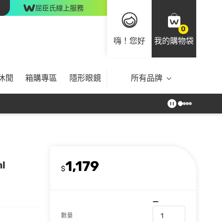
屈臣氏線上服務
0
嗨！您好
我的購物袋
休閒
箱購專區
隱形眼鏡
所有品牌
1,179
l
$
數量