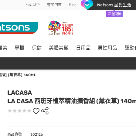
Watsons 屈氏生活
下載 APP
查詢門市
Blog
新登場!!
醫美
專櫃
保健
美體美髮
日用品
男性用品
運動
組 (薰衣草) 140ML
LACASA
LA CASA 西班牙植萃精油擴香組 (薰衣草) 140m
商品貨號
302126