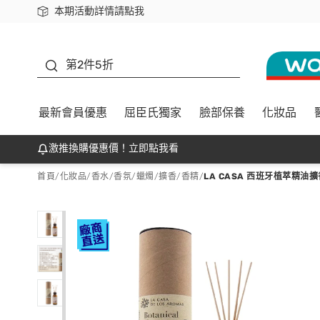
本期活動詳情請點我
下載app最高回饋$350
善存
第2件5折
最新會員優惠
屈臣氏獨家
臉部保養
化妝品
激推換購優惠價！立即點我看
首頁
/
化妝品
/
香水/香氛
/
蠟燭/擴香/香精
/
LA CASA 西班牙植萃精油擴香