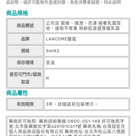
品狀態，或許可能無外盒或封膜，為免消費者疑惑，特此說明
商品規格
公司貨 緊緻、彈潤、亮澤 極奢乳霜質
商品簡述
地，速吸不厚重 熟齡肌首選尊寵乳霜
品牌
LANCOME蘭蔻
規格
5mlX2
保存環境
室溫
是否可門市/超商
N
取貨
商品屬性
有效期限
3年，詳細請見包裝標示。
藥商許可執照: 藥商諮詢專線:0800-051-148 許可執照字
號:北市衛藥販松字第620101C611號 藥商名稱:台灣屈臣氏
個人用品商店股份有限公司 藥商地址:台北市松山區八德路