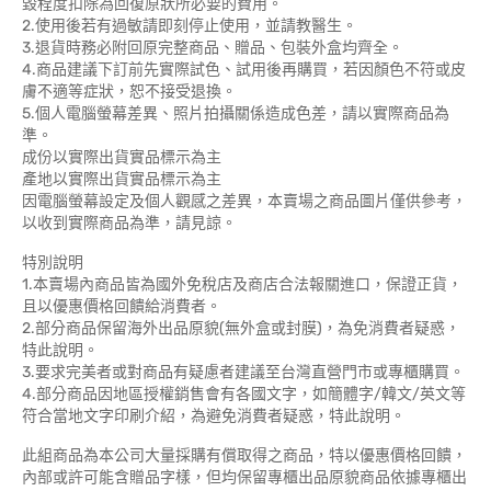
毀程度扣除為回復原狀所必要的費用。
2.使用後若有過敏請即刻停止使用，並請教醫生。
3.退貨時務必附回原完整商品、贈品、包裝外盒均齊全。
4.商品建議下訂前先實際試色、試用後再購買，若因顏色不符或皮
膚不適等症狀，恕不接受退換。
5.個人電腦螢幕差異、照片拍攝關係造成色差，請以實際商品為
準。
成份以實際出貨實品標示為主
產地以實際出貨實品標示為主
因電腦螢幕設定及個人觀感之差異，本賣場之商品圖片僅供參考，
以收到實際商品為準，請見諒。
特別說明
1.本賣場內商品皆為國外免稅店及商店合法報關進口，保證正貨，
且以優惠價格回饋給消費者。
2.部分商品保留海外出品原貌(無外盒或封膜)，為免消費者疑惑，
特此說明。
3.要求完美者或對商品有疑慮者建議至台灣直營門市或專櫃購買。
4.部分商品因地區授權銷售會有各國文字，如簡體字/韓文/英文等
符合當地文字印刷介紹，為避免消費者疑惑，特此說明。
此組商品為本公司大量採購有償取得之商品，特以優惠價格回饋，
內部或許可能含贈品字樣，但均保留專櫃出品原貌商品依據專櫃出