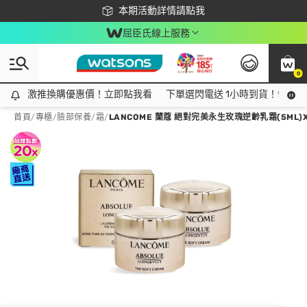
下載app最高回饋$350
本期活動詳情請點我
屈臣氏線上服務
0
激推換購優惠價！立即點我看
激推換購優惠價！立即點我看
下單選閃電送 1小時到貨！領神券
首頁
/
專櫃
/
臉部保養
/
霜
/
LANCOME 蘭蔻 絕對完美永生玫瑰逆齡乳霜(5ML)