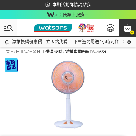
下載app最高回饋$350
本期活動詳情請點我
屈臣氏線上服務
0
激推換購優惠價！立即點我看
激推換購優惠價！立即點我看
下單選閃電送 1小時到貨！領神券
首頁
/
日用品
/
更多日用
/
雙星12吋定時碳素電暖器 TS-1231