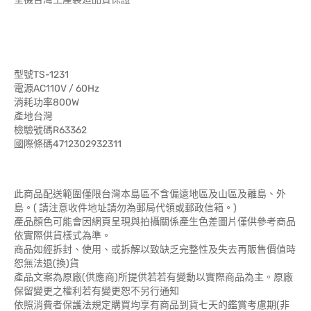
型號TS-1231
電源AC110V / 60Hz
消耗功率800W
產地台灣
檢驗號碼R63362
國際條碼4712302932311
此商品配送範圍僅限台灣本島區不含偏遠地區及山區及離島、外
島。( 請注意收件地址請勿為郵局代領或郵政信箱。)
產品顏色可能會因網頁呈現與拍攝關係產生色差圖片僅供參考商品
依實際供貨樣式為準。
商品如經拆封、使用、或拆解以致缺乏完整性及失去再販售價值時
恕無法退(換)貨
產品文案為原廠(供應商)所提供若若有變動以實際商品為主。原廠
保留變更之權利若有變更恕不另行通知
依照消費者保護法規定購買均享有商品到貨七天的鑑賞考慮期(非