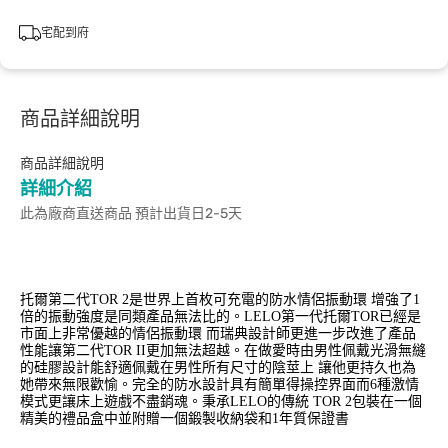
宅配到府
商品詳細說明
商品詳細說明
詳細介紹
此為廠商直送商品 預計出貨日2-5天
托爾第二代TOR 2是世界上首枚可充電的防水情侶振動環 增強了1
倍的振動強度是同類產品無法比的。LELO第一代托爾TOR已經是
市面上非常優越的情侶振動環 而瑞典設計師更進一步改進了產品
性能讓第二代TOR II更加無法超越。在做愛時由男性佩戴光滑無縫
的硅膠設計能舒適佩戴在男性所有尺寸的陰莖上 讓他更持久也為
她帶來無限歡愉。完全的防水設計具有簡單得操控界面而6種激情
模式更讓床上遊戲不盡銷魂。秉承LELO的傳統 TOR 2包裝在一個
精美的禮品盒中並附贈一個鍛製收納袋和1年質保證書