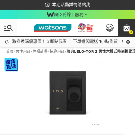
下載app最高回饋$350
本期活動詳情請點我
屈臣氏線上服務
0
激推換購優惠價！立即點我看
激推換購優惠價！立即點我看
下單選閃電送 1小時到貨！領神券
首頁
/
男性用品
/
性福計畫
/
情趣用品
/
瑞典LELO-TOR 2 男性六段式時尚振動