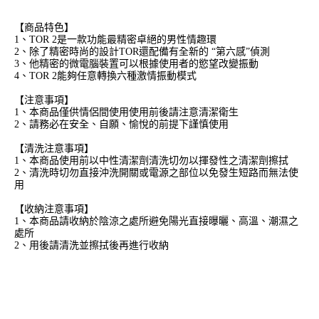
【商品特色】
1、TOR 2是一款功能最精密卓絕的男性情趣環
2、除了精密時尚的設計TOR還配備有全新的 “第六感”偵測
3、他精密的微電腦裝置可以根據使用者的慾望改變振動
4、TOR 2能夠任意轉換六種激情振動模式
【注意事項】
1、本商品僅供情侶間使用使用前後請注意清潔衛生
2、請務必在安全、自願、愉悅的前提下謹慎使用
【清洗注意事項】
1、本商品使用前以中性清潔劑清洗切勿以揮發性之清潔劑擦拭
2、清洗時切勿直接沖洗開關或電源之部位以免發生短路而無法使
用
【收納注意事項】
1、本商品請收納於陰涼之處所避免陽光直接曝曬、高溫、潮濕之
處所
2、用後請清洗並擦拭後再進行收納