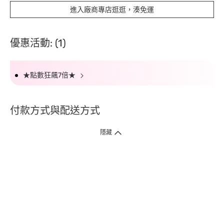
進入廠商專店逛逛，湊免運
優惠活動: (1)
★點數狂飆7倍★
付款方式與配送方式
隱藏