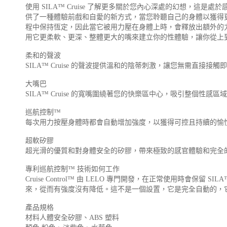
使用 SILA™ Cruise 了解更多關於您內心深處的幻想，這是
供了一種體驗前戲和自愛的新方式，當您聆聽自己的身體以獲得更強烈的性高
程中保持恆定，因此當它被用力壓在身體上時，會釋放出額外的
用它更柔軟、更深、整體更大的嘴來建立你的性體驗，讓你從上
柔和的聲波
SILA™ Cruise 的聲波提供溫和的陰蒂刺激，讓您無需直接接
大嘴巴
SILA™ Cruise 的寬嘴圍繞著您的快樂區中心，吸引整
巡航控制™
每次用力按壓身體時都會自動增加強度，以獲得可控且持續的愉
超軟矽膠
超光滑的優質和對身體安全的矽膠，帶來極致的感官體驗和完全
專利巡航控制™ 技術如何工作
Cruise Control™ 由 LELO 專門開發，在正常使用時會保留 S
來，從而有強度沒有降低。這不是一個設置，它是完全自動的，
產品規格
材料人體安全矽膠、ABS 塑料