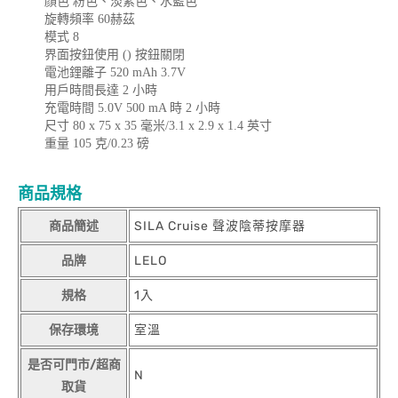
顏色 粉色、淡紫色、水藍色
旋轉頻率 60赫茲
模式 8
界面按鈕使用 () 按鈕關閉
電池鋰離子 520 mAh 3.7V
用戶時間長達 2 小時
充電時間 5.0V 500 mA 時 2 小時
尺寸 80 x 75 x 35 毫米/3.1 x 2.9 x 1.4 英寸
重量 105 克/0.23 磅
商品規格
商品簡述
SILA Cruise 聲波陰蒂按摩器
品牌
LELO
規格
1入
保存環境
室溫
是否可門市/超商
N
取貨