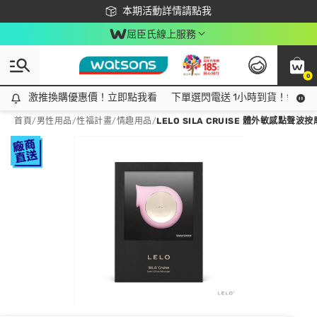
下載app最高回饋$350
本期活動詳情請點我
屈臣氏線上服務
0
激推換購優惠價！立即點我看
激推換購優惠價！立即點我看
下單選閃電送 1小時到貨！領神券
首頁
/
男性用品
/
性福計畫
/
情趣用品
/
LELO SILA CRUISE 體外敏感點聲波