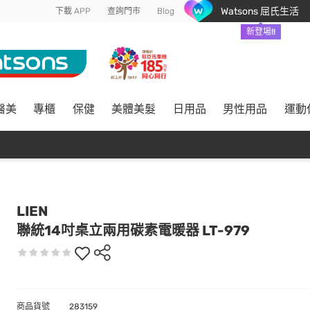
Watsons 屈氏生活
下載 APP
查詢門市
Blog
新登場!!
醫美
專櫃
保健
美體美髮
日用品
男性用品
運動
LIEN
聯統14吋桌立兩用碳素電暖器 LT-979
商品貨號
283159