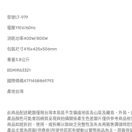
型號LT-979
電壓110V/60Hz
消耗功率400W/800W
包裝尺寸415x425x506mm
重量3.8公斤
BSMIR63321
國際條碼4711458869793
產地台灣
此商品配送範圍僅限台灣本島區不含偏遠地區及山區及離島、外島。(
產品顏色可能會因網頁呈現與拍攝關係產生色差圖片僅供參考商品依
商品如經拆封、使用、或拆解以致缺乏完整性及失去再販售價值時恕無
產品文案為原廠(供應商)所提供若若有變動以實際商品為主。原廠保