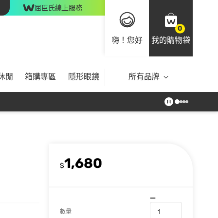
屈臣氏線上服務
0
嗨！您好
我的購物袋
休閒
箱購專區
隱形眼鏡
所有品牌
1,680
$
數量