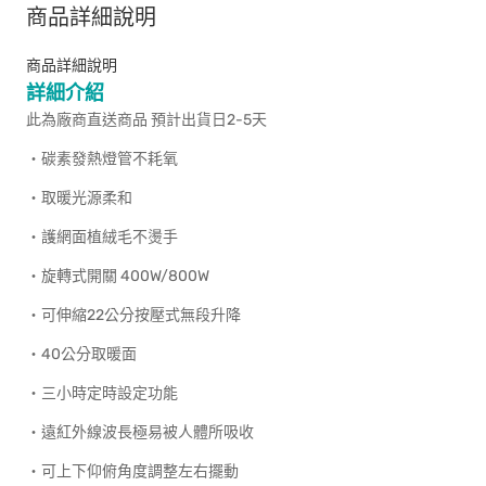
商品詳細說明
商品詳細說明
詳細介紹
此為廠商直送商品 預計出貨日2-5天
‧碳素發熱燈管不耗氧
‧取暖光源柔和
‧護網面植絨毛不燙手
‧旋轉式開關 400W/800W
‧可伸縮22公分按壓式無段升降
‧40公分取暖面
‧三小時定時設定功能
‧遠紅外線波長極易被人體所吸收
‧可上下仰俯角度調整左右擺動