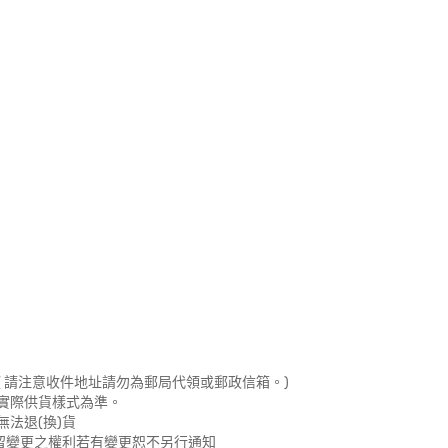
 請注意收件地址請勿為郵局代領或郵政信箱。)
實際供貨樣式為準。
法退(換)貨
留變更之權利若有變更恕不另行通知