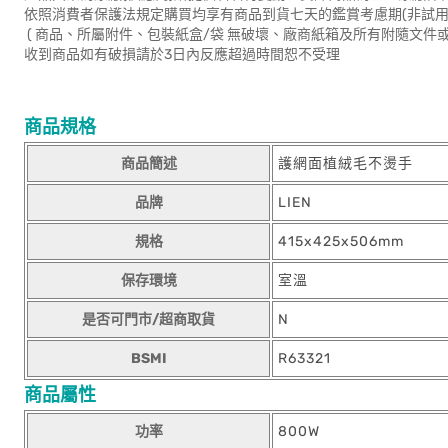
依照消費者保護法規定購買均享有商品到貨七天的鑑賞考慮期(非試用
( 商品、所屬附件、包裝紙盒/袋 無破壞、廠商紙箱及所有附隨文件或
收到商品如有破損請於3日內反應超過時間恕不受理
商品規格
商品簡述
護網面植絨毛不燙手
品牌
LIEN
規格
415x425x506mm
保存環境
室溫
是否可門市/超商取貨
N
BSMI
R63321
商品屬性
功率
800W