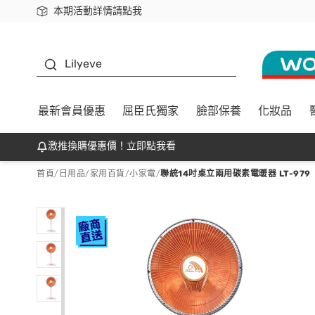
本期活動詳情請點我
下載app最高回饋$350
K beauty
Lilyeve
最新會員優惠
屈臣氏獨家
臉部保養
化妝品
激推換購優惠價！立即點我看
首頁
/
日用品
/
家用百貨
/
小家電
/
聯統14吋桌立兩用碳素電暖器 LT-979