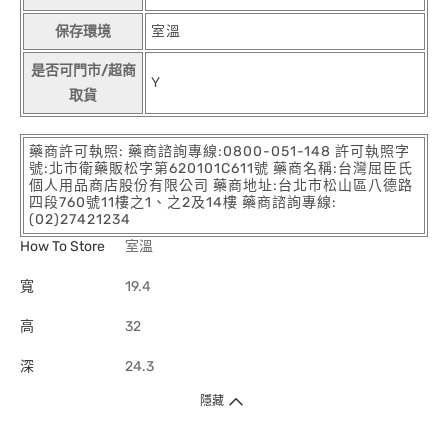
保存環境
室溫
是否可門市/超商
Y
取貨
藥商許可執照: 藥商諮詢專線:0800-051-148 許可執照字
號:北市衛藥販松字第620101C611號 藥商名稱:台灣屈臣氏
個人用品商店股份有限公司 藥商地址:台北市松山區八德路
四段760號11樓之1、之2及14樓 藥商諮詢專線:
(02)27421234
How To Store
室溫
寬
19.4
高
32
深
24.3
隱藏