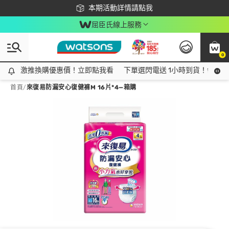
下載app最高回饋$350
本期活動詳情請點我
屈臣氏線上服務
0
激推換購優惠價！立即點我看
激推換購優惠價！立即點我看
下單選閃電送 1小時到貨！領神券
首頁
/
來復易防漏安心復健褲M 16片*4—箱購