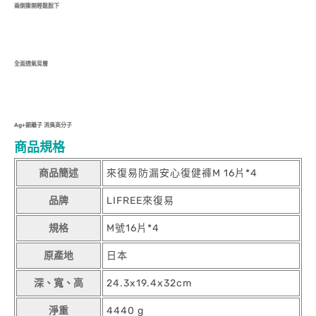
兩側撕開輕鬆脫下
全面透氣背層
Ag+銀離子 消臭高分子
商品規格
商品簡述
來復易防漏安心復健褲M 16片*4
品牌
LIFREE來復易
規格
M號16片*4
原產地
日本
深、寬、高
24.3x19.4x32cm
淨重
4440 g