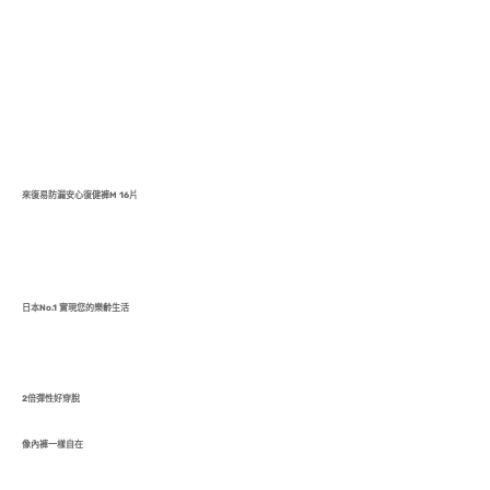
來復易防漏安心復健褲M 16片
日本No.1 實現您的樂齡生活
2倍彈性好穿脫
像內褲一樣自在