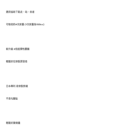
適用協助下能走、站、坐者
可吸收約4次尿量 (1次尿量為150cc)
新升級 2倍超彈性腰圍
輕鬆好拉穿脫更容易
日本專利 易穿脫剪裁
不易勾腳趾
輕鬆好撕側邊