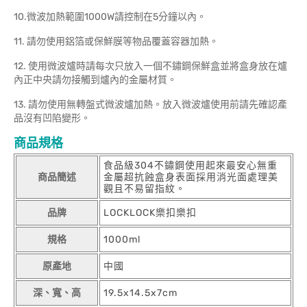
10.微波加熱範圍1000W請控制在5分鐘以內。
11. 請勿使用鋁箔或保鮮膜等物品覆蓋容器加熱。
12. 使用微波爐時請每次只放入一個不鏽鋼保鮮盒並將盒身放在爐
內正中央請勿接觸到爐內的金屬材質。
13. 請勿使用無轉盤式微波爐加熱。放入微波爐使用前請先確認產
品沒有凹陷變形。
商品規格
食品級304不鏽鋼使用起來最安心無重
商品簡述
金屬超抗蝕盒身表面採用消光面處理美
觀且不易留指紋。
品牌
LOCKLOCK樂扣樂扣
規格
1000ml
原產地
中國
深、寬、高
19.5x14.5x7cm