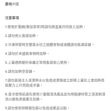
產地
中國
注意事項
1.使用於電鍋(需加蒸架)時請勿將盒蓋共同放入加熱。
2.請勿用火直接加熱。
3.冷凍保管時含豐富水份之固體食物或液體請勿裝滿容器。
4.請勿於未盛裝食物時加熱。
5.上蓋遇熱變形係屬正常現象請安心使用。
6.請勿加熱空容器。
7.請勿直接注入滾燙熱水以免造成燙傷或立即將上蓋扣上會因熱蒸
氣壓力上升而造成滲漏。
8.首次使用前請先使用少量醋清洗產品並勿用粗硬材質之清潔刷清
洗以避免表面產生刮痕。
9.請勿使用保鮮膜包裝以免造成產品沾黏。