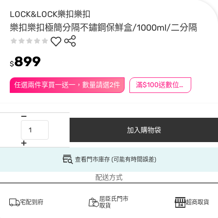
LOCK&LOCK樂扣樂扣
樂扣樂扣極簡分隔不鏽鋼保鮮盒/1000ml/二分隔
899
$
任選兩件享買一送一，數量請選2件
滿$100送數位印花
加入購物袋
查看門市庫存 (可能有時間誤差)
配送方式
屈臣氏門市
宅配到府
超商取貨
取貨