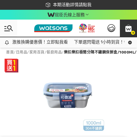
下載app最高回饋$350
本期活動詳情請點我
屈臣氏線上服務
0
激推換購優惠價！立即點我看
激推換購優惠價！立即點我看
下單選閃電送 1小時到貨！領神券
首頁
/
日用品
/
家用百貨
/
餐廚用品
/
樂扣樂扣極簡分隔不鏽鋼保鮮盒/1000ML