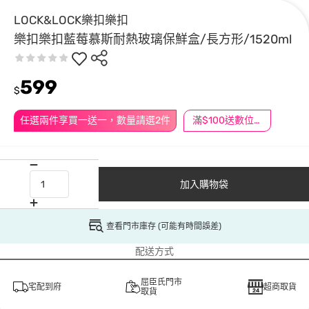
LOCK&LOCK樂扣樂扣
樂扣樂扣藍莓慕斯耐熱玻璃保鮮盒/長方形/1520ml
599
$
任選兩件享買一送一，數量請選2件
滿$100送數位印花
加入購物袋
查看門市庫存 (可能有時間誤差)
配送方式
屈臣氏門市
宅配到府
超商取貨
取貨