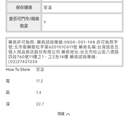
保存環境
室溫
是否可門市/超商
Y
取貨
藥商許可執照: 藥商諮詢專線:0800-051-148 許可執照字
號:北市衛藥販松字第620101C611號 藥商名稱:台灣屈臣氏
個人用品商店股份有限公司 藥商地址:台北市松山區八德路
四段760號11樓之1、之2及14樓 藥商諮詢專線:
(02)27421234
How To Store
室溫
寬
17.2
高
7.4
深
22.7
隱藏