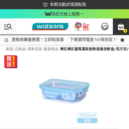
下載app最高回饋$350
本期活動詳情請點我
屈臣氏線上服務
0
激推換購優惠價！立即點我看
激推換購優惠價！立即點我看
下單選閃電送 1小時到貨！領神券
首頁
/
日用品
/
家用百貨
/
餐廚用品
/
樂扣樂扣藍莓慕斯耐熱玻璃保鮮盒/長方形/1