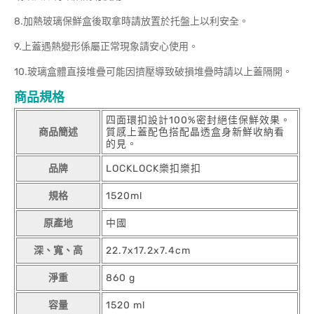
8.加熱玻璃保鮮盒後取拿時請放置於托盤上以利安全。
9.上蓋遇熱變形係屬正常現象請安心使用。
10.玻璃盒體直接堆疊可能因擠壓導致破損堆疊時請以上蓋隔開。
商品規格
四面環扣設計100%密封絕佳保鮮效果。
商品簡述
質感上蓋配色搭配晶透盒身新鮮收納看
的見。
品牌
LOCKLOCK樂扣樂扣
規格
1520ml
原產地
中國
深、寬、高
22.7x17.2x7.4cm
淨重
860 g
容量
1520 ml