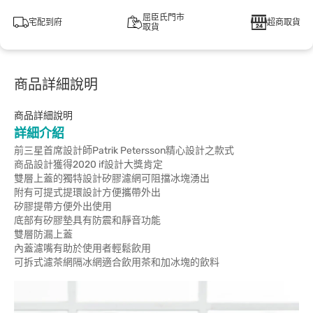
屈臣氏門市
宅配到府
超商取貨
取貨
商品詳細說明
商品詳細說明
詳細介紹
前三星首席設計師Patrik Petersson精心設計之款式
商品設計獲得2020 if設計大獎肯定
雙層上蓋的獨特設計矽膠濾網可阻擋冰塊湧出
附有可提式提環設計方便攜帶外出
矽膠提帶方便外出使用
底部有矽膠墊具有防震和靜音功能
雙層防漏上蓋
內蓋濾嘴有助於使用者輕鬆飲用
可拆式濾茶網隔冰網適合飲用茶和加冰塊的飲料