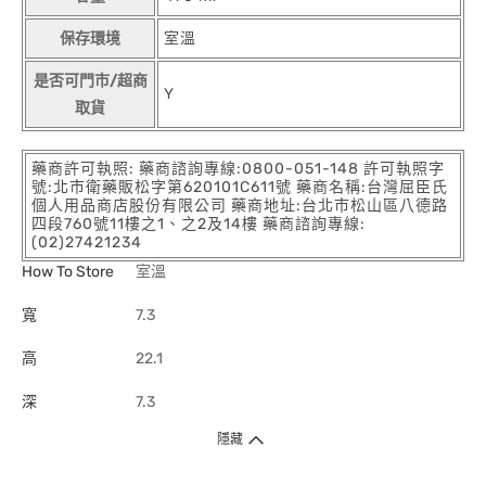
保存環境
室溫
是否可門市/超商
Y
取貨
藥商許可執照: 藥商諮詢專線:0800-051-148 許可執照字
號:北市衛藥販松字第620101C611號 藥商名稱:台灣屈臣氏
個人用品商店股份有限公司 藥商地址:台北市松山區八德路
四段760號11樓之1、之2及14樓 藥商諮詢專線:
(02)27421234
How To Store
室溫
寬
7.3
高
22.1
深
7.3
隱藏