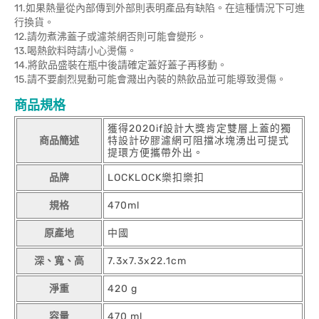
11.如果熱量從內部傳到外部則表明產品有缺陷。在這種情況下可進
行換貨。
12.請勿煮沸蓋子或濾茶網否則可能會變形。
13.喝熱飲料時請小心燙傷。
14.將飲品盛裝在瓶中後請確定蓋好蓋子再移動。
15.請不要劇烈晃動可能會濺出內裝的熱飲品並可能導致燙傷。
商品規格
獲得2020if設計大獎肯定雙層上蓋的獨
商品簡述
特設計矽膠濾網可阻擋冰塊湧出可提式
提環方便攜帶外出。
品牌
LOCKLOCK樂扣樂扣
規格
470ml
原產地
中國
深、寬、高
7.3x7.3x22.1cm
淨重
420 g
容量
470 ml