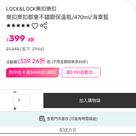
LOCK&LOCK樂扣樂扣
樂扣樂扣都會不鏽鋼保溫瓶/470ml/海軍藍
399
$
3折
$1,345
(省下: $946)
339
26折
$
起
(不限金額結帳享85折)
活動價
刷中信卡滿$888送3萬點
滿$100送數位印花
加入購物袋
查看門市庫存 (可能有時間誤差)
配送方式