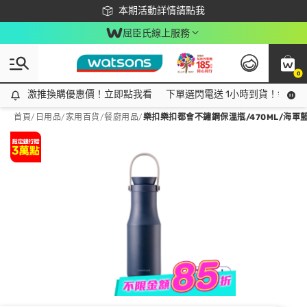
下載app最高回饋$350
本期活動詳情請點我
屈臣氏線上服務
0
激推換購優惠價！立即點我看
激推換購優惠價！立即點我看
下單選閃電送 1小時到貨！領神券
首頁
/
日用品
/
家用百貨
/
餐廚用品
/
樂扣樂扣都會不鏽鋼保溫瓶/470ML/海軍