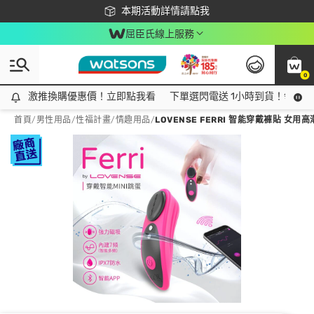
下載app最高回饋$350
本期活動詳情請點我
屈臣氏線上服務
0
激推換購優惠價！立即點我看
激推換購優惠價！立即點我看
下單選閃電送 1小時到貨！領神券
首頁
/
男性用品
/
性福計畫
/
情趣用品
/
LOVENSE FERRI 智能穿戴褲貼 女用