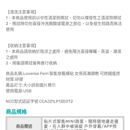
【清洗注意事項】
1、本商品使用前以中性清潔劑擦拭，切勿以揮發性之清潔劑擦拭
2、擦拭時切勿直接沖洗開關或電源之部位，以免發生短路而無法
使用
【收納注意事項】
1、本商品請收納於陰涼之處所，避免陽光直接曝曬、高溫、潮濕
之處所
2、用後請擦拭後再進行收納
商品名稱:Lovense Ferri 智能穿戴褲貼 女用高潮調教 可跨國遙控
材質:矽膠
產品尺寸:大小詳如圖片標示
使用電源:USB
NCC型式認証字號 CCAJ21LP13D0T2
商品規格
貼片式智能MINI跳蛋，隨時隨地邊走邊
商品簡述
愛，在人群中被操縱 戶外穿戴/APP控