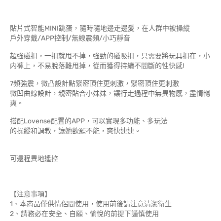
貼片式智能MINI跳蛋，隨時隨地邊走邊愛，在人群中被操縱
戶外穿戴/APP控制/無線震頻/小巧靜音
超強磁扣，一扣就甩不掉，強勁的磁吸扣，只需要將玩具扣在，小
内褲上，不易脫落難甩掉，從而獲得持續不間斷的性快感!
7頻強震，微凸設計點緊密頂住更刺激，緊密頂住更刺激
微凹曲線設計，親密貼合小妹妹，讓行走過程中無異物感，盡情暢
爽。
搭配Lovense配置的APP，可以實現多功能、多玩法
的操縱和調教，讓她欲罷不能，爽快連連。
可遠程異地遙控
【注意事項】
1、本商品僅供情侶間使用，使用前後請注意清潔衛生
2、請務必在安全、自願、愉悅的前提下謹慎使用