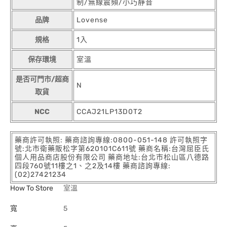
制/無線震頻/小巧靜音
品牌
Lovense
規格
1入
保存環境
室溫
是否可門市/超商
N
取貨
NCC
CCAJ21LP13D0T2
藥商許可執照: 藥商諮詢專線:0800-051-148 許可執照字
號:北市衛藥販松字第620101C611號 藥商名稱:台灣屈臣氏
個人用品商店股份有限公司 藥商地址:台北市松山區八德路
四段760號11樓之1、之2及14樓 藥商諮詢專線:
(02)27421234
How To Store
室溫
寬
5