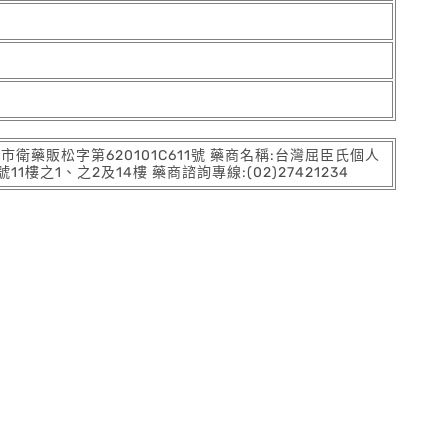
:北市衛藥販松字第620101C611號 藥商名稱:台灣屈臣氏個人
之1、之2及14樓 藥商諮詢專線:(02)27421234