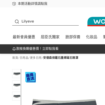
本期活動詳情請點我
下載app最高回饋$350
K beauty
Lilyeve
最新會員優惠
屈臣氏獨家
臉部保養
化妝品
激推換購優惠價！立即點我看
首頁
/
日用品
/
更多日用
/
安德森保羅石墨烯磁石眼罩