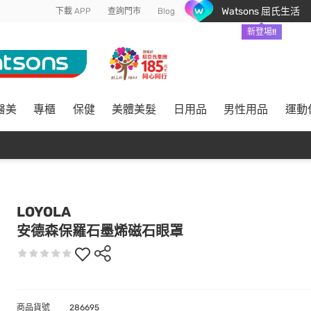
Watsons 屈氏生活
下載 APP
查詢門市
Blog
新登場!!
醫美
專櫃
保健
美體美髮
日用品
男性用品
運動
LOYOLA
安德森保羅石墨烯磁石眼罩
商品貨號
286695