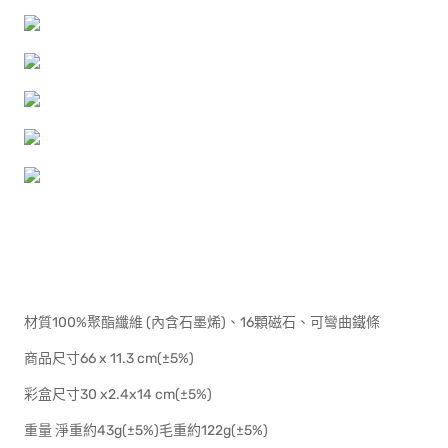
材質100%聚酯纖維 (內含石墨烯)、16顆磁石、可彎曲鐵條
商品尺寸66 x 11.3 cm(±5%)
彩盒尺寸30 x2.4x14 cm(±5%)
重量 淨重約43g(±5%)毛重約122g(±5%)