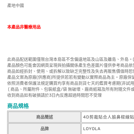
產地中國
本產品非醫療用品
此商品配送範圍僅限台灣本島區不含偏遠地區及山區及離島、外島。(
產品顏色可能會因網頁呈現與拍攝關係產生色差圖片僅供參考商品依
商品如經拆封、使用、或拆解以致缺乏完整性及失去再販售價值時恕無
產品文案為原廠(供應商)所提供若若有變動以實際商品為主。原廠保
依照消費者保護法規定購買均享有商品到貨七天的鑑賞考慮期(非試用
( 商品、所屬附件、包裝紙盒/袋 無破壞、廠商紙箱及所有附隨文件或
收到商品如有破損請於3日內反應超過時間恕不受理
商品規格
商品簡述
4D剪裁貼合人臉鼻樑線
品牌
LOYOLA