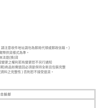
 請注意收件地址請勿為郵局代領或郵政信箱。)
實際供貨樣式為準。
法退(換)貨
留變更之權利若有變更恕不另行通知
期)商品如需退回必須是保持全新且包裝完整
資料之完整性 ) 否則恕不接受退貨。
貼合臉部