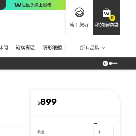
屈臣氏線上服務
0
嗨！您好
我的購物袋
休閒
箱購專區
隱形眼鏡
所有品牌
899
$
數量