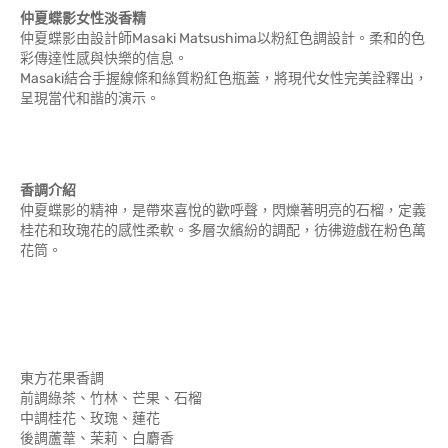
仲夏蝶影女性淡香精
仲夏蝶影由設計師Masaki Matsushima以粉紅色調設計。柔和的色
彩傳達性感與快樂的信息。
Masaki結合手握線條和絲質粉紅色瓶蓋，將現代女性完美詮釋出，
呈現當代和諧的演示。
香調介紹
仲夏蝶影的精神，是帶來喜悅的歡呼聲，閃爍著明亮的石榴，定義
桂花和玫瑰花的感性柔軟。多層次繽紛的調配，彷彿遊戲在粉色萬
花筒。
東方花果香調
前調綠茶、竹林、芒果、石榴
中調桂花、玫瑰、蓮花
後調蘆葦、茉莉、白麝香