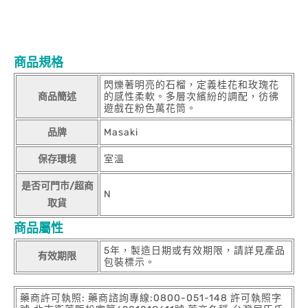
商品規格
閃爍著明亮的石榴，定義桂花和玫瑰花
商品簡述
的感性柔軟。多層次繽紛的調配，彷彿
遊戲在粉色萬花筒。
品牌
Masaki
保存環境
室溫
是否可門市/超商
N
取貨
商品屬性
5年，製造日期或有效期限，請詳見產品
有效期限
包裝標示。
藥商許可執照: 藥商諮詢專線:0800-051-148 許可執照字