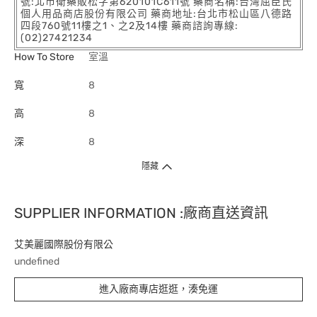
號:北市衛藥販松字第620101C611號 藥商名稱:台灣屈臣氏
個人用品商店股份有限公司 藥商地址:台北市松山區八德路
四段760號11樓之1、之2及14樓 藥商諮詢專線:
(02)27421234
How To Store
室溫
寬
8
高
8
深
8
隱藏
SUPPLIER INFORMATION :廠商直送資訊
艾美麗國際股份有限公
undefined
進入廠商專店逛逛，湊免運