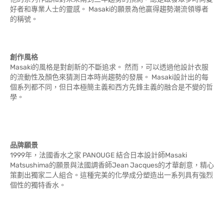
好者和專業人士的靈感。 Masaki的願景為他贏得趨勢潮流領導者
的稱號。
創作風格
Masaki的風格是對創新的不斷追求。 然而，可以透過他設計衣服
的流動性及顏色來猜測日本時尚趨勢的發展。 Masaki設計出的每
個系列都不同，但日本極簡主義和西方先鋒主義的融合是不變的哲
學。
品牌願景
1999年，法國香水之家 PANOUGE 結合日本設計師Masaki
Matsushima的願景與法國調香師Jean Jacques的才華創意，精心
策劃出獨家二人組合。這種完美的化學成分塑造出一系列具有強烈
個性的獨特香水。