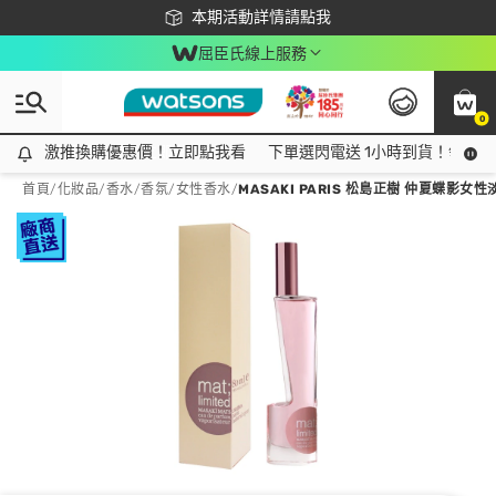
下載app最高回饋$350
本期活動詳情請點我
屈臣氏線上服務
0
激推換購優惠價！立即點我看
激推換購優惠價！立即點我看
下單選閃電送 1小時到貨！領神券
首頁
/
化妝品
/
香水/香氛
/
女性香水
/
MASAKI PARIS 松島正樹 仲夏蝶影女性