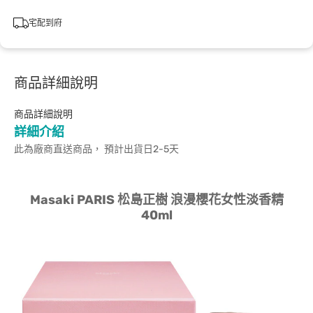
宅配到府
商品詳細說明
商品詳細說明
詳細介紹
此為廠商直送商品， 預計出貨日2-5天
Masaki PARIS 松島正樹 浪漫櫻花女性淡香精
40ml