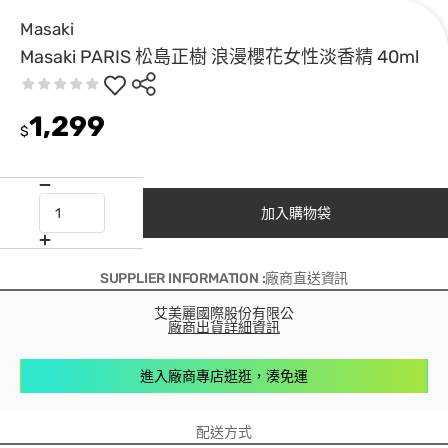
Masaki
Masaki PARIS 松島正樹 浪漫櫻花女性淡香精 40ml
1,299
$
加入購物袋
SUPPLIER INFORMATION :廠商直送資訊
艾美麗國際股份有限公
廠商出貨詳細資訊
進入廠商專店逛逛，湊免運
配送方式