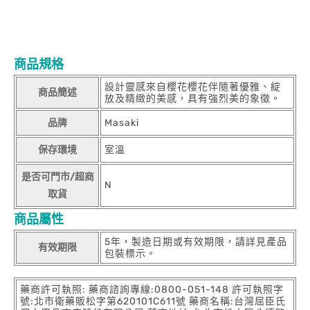
商品規格
設計靈感來自櫻花櫻花伴隨著優雅、綻
商品簡述
放及精緻的美感，具有強烈美的象徵。
品牌
Masaki
保存環境
室溫
是否可門市/超商
N
取貨
商品屬性
5年，製造日期或有效期限，請詳見產品
有效期限
包裝標示。
藥商許可執照: 藥商諮詢專線:0800-051-148 許可執照字
號:北市衛藥販松字第620101C611號 藥商名稱:台灣屈臣氏