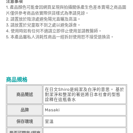
注意事項
1. 產品顏色可能會因網頁呈現與拍攝關係產生色差本賣場之商品圖
片僅供參考商品依實際供貨樣式為準請見諒。
2. 請置放於陰涼處避免陽光直曬及高溫。
3. 請放置於兒童取不到之處以避免誤食。
4. 使用時如有任何不適請立即停止使用並請教醫師。
5. 本產品屬私人消耗性商品一經拆封使用恕不接受退換貨。
商品規格
在日文Shiro是純潔及白淨的意思。 基於
商品簡述
對潔淨和整潔的著迷將日本社會的型態
詮釋在這瓶香水
品牌
Masaki
保存環境
室溫