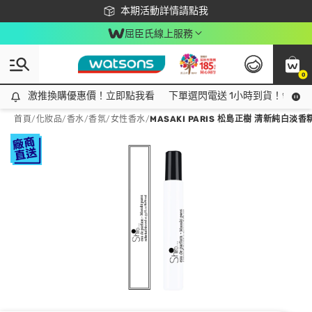
下載app最高回饋$350
本期活動詳情請點我
屈臣氏線上服務
0
激推換購優惠價！立即點我看
激推換購優惠價！立即點我看
下單選閃電送 1小時到貨！領神券
首頁
/
化妝品
/
香水/香氛
/
女性香水
/
MASAKI PARIS 松島正樹 清新純白淡香精