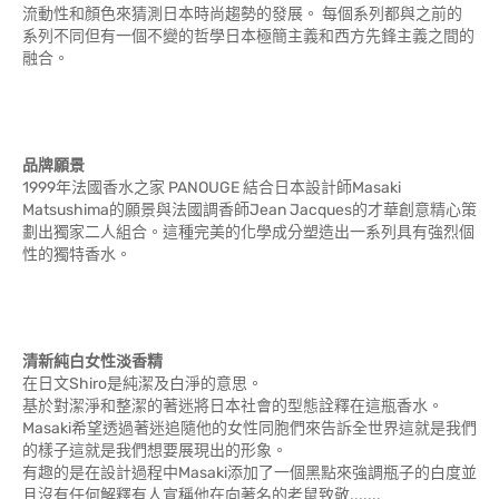
流動性和顏色來猜測日本時尚趨勢的發展。 每個系列都與之前的
系列不同但有一個不變的哲學日本極簡主義和西方先鋒主義之間的
融合。
品牌願景
1999年法國香水之家 PANOUGE 結合日本設計師Masaki
Matsushima的願景與法國調香師Jean Jacques的才華創意精心策
劃出獨家二人組合。這種完美的化學成分塑造出一系列具有強烈個
性的獨特香水。
清新純白女性淡香精
在日文Shiro是純潔及白淨的意思。
基於對潔淨和整潔的著迷將日本社會的型態詮釋在這瓶香水。
Masaki希望透過著迷追隨他的女性同胞們來告訴全世界這就是我們
的樣子這就是我們想要展現出的形象。
有趣的是在設計過程中Masaki添加了一個黑點來強調瓶子的白度並
且沒有任何解釋有人宣稱他在向著名的老鼠致敬.......