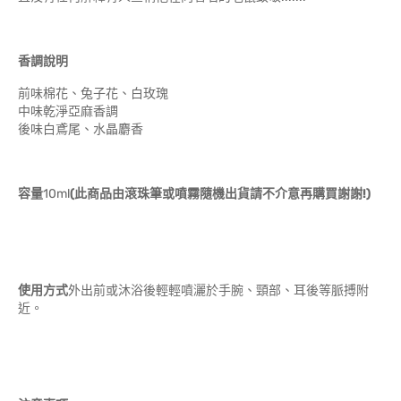
香調說明
前味棉花、兔子花、白玫瑰
中味乾淨亞麻香調
後味白鳶尾、水晶麝香
容量
10ml
(
此商品由滾珠筆或噴霧隨機出貨請不介意再購買謝謝
!)
使用方式
外出前或沐浴後輕輕噴灑於手腕、頸部、耳後等脈搏附
近。