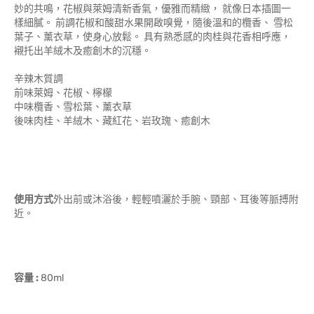
妙的共鳴，花椒與萊姆清新香氣，優雅而精緻， 就像日本插圖一
樣細膩。 前調花椒和酸甜水果開啟嗅覺，隨後溫和的欖香、 雪松
葉子、薰衣草，使身心放鬆。 具有熟悉感的肉桂與花香相呼應，
襯托出羊絨木及癒創木的沉穩。
辛辣木質調
前味萊姆、花椒、檸檬
中味欖香、雪松葉、薰衣草
後味肉桂、羊絨木、藏紅花、岩玫瑰、癒創木
使用方式
外出前或沐浴後，輕輕噴灑於手腕、頸部、耳後等脈搏附
近。
容量
:
80ml