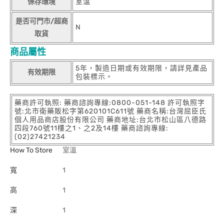
保存環境
室溫
是否可門市/超商
N
取貨
商品屬性
5年，製造日期或有效期限，請詳見產品
有效期限
包裝標示。
藥商許可執照: 藥商諮詢專線:0800-051-148 許可執照字
號:北市衛藥販松字第620101C611號 藥商名稱:台灣屈臣氏
個人用品商店股份有限公司 藥商地址:台北市松山區八德路
四段760號11樓之1、之2及14樓 藥商諮詢專線:
(02)27421234
How To Store
室溫
寬
1
高
1
深
1