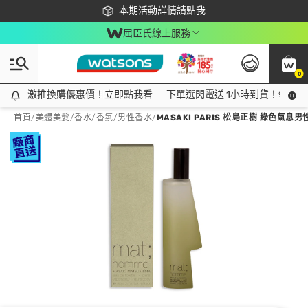
下載app最高回饋$350
本期活動詳情請點我
屈臣氏線上服務
0
激推換購優惠價！立即點我看
激推換購優惠價！立即點我看
下單選閃電送 1小時到貨！領神券
首頁
/
美體美髮
/
香水/香氛
/
男性香水
/
MASAKI PARIS 松島正樹 綠色氣息男