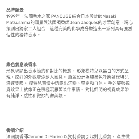
品牌願景
1999年，法國香水之家 PANOUGE 結合日本設計師Masaki
Matsushima的願景與法國調香師Jean Jacques的才華創意，精心
策劃出獨家二人組合。這種完美的化學成分塑造出一系列具有強烈
個性的獨特香水。
綠色氣息淡香水
形象現顯出香水簡約和對比的概念。 形象模特兒以黑白的方式呈
現，姣好的外觀增添誘人氣息。 瓶蓋設計為純黑色呼應著模特兒
深邃雙眼。 模特兒表情中透露出沉穩、堅定和自信。 手的姿勢視
覺效果上就像正在積極沉思著某件事情。 對比鮮明的視覺效果帶
有純淨，感性和微妙的審美觀。
香調介紹
法國調香師Jerome Di Marino 以獨特香調引起對比香氣， 產生微