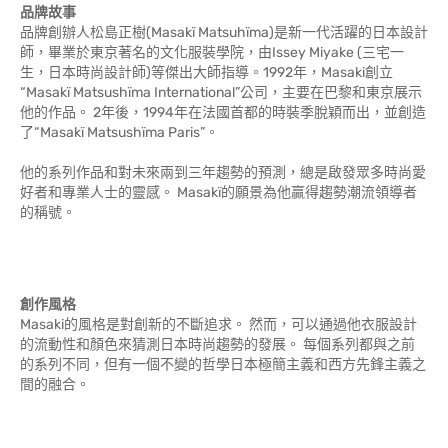
品牌故事
品牌創辦人松島正樹(Masakï Matsuhïma)是新一代活躍的日本設計
師，畢業於東京著名的文化服裝學院，由Issey Miyake (三宅一
生，日本時尚設計師)等傑出大師指導。1992年，Masaki創立
“Masakï Matsushïma International”公司，主要在巴黎和東京展示
他的作品。 2年後，1994年在法國首都的時裝季脫穎而出，並創造
了“Masakï Matsushïma Paris”。
他的系列作品和對未來兩到三年趨勢的預測，總是啟發眾多時尚愛
好者和專業人士的靈感。 Masakï的願景為他贏得趨勢潮流領導者
的稱號。
創作風格
Masaki的風格是對創新的不斷追求。 然而，可以通過他衣服設計
的流動性和顏色來猜測日本時尚趨勢的發展。 每個系列都與之前
的系列不同，但有一個不變的哲學日本極簡主義和西方先鋒主義之
間的融合。