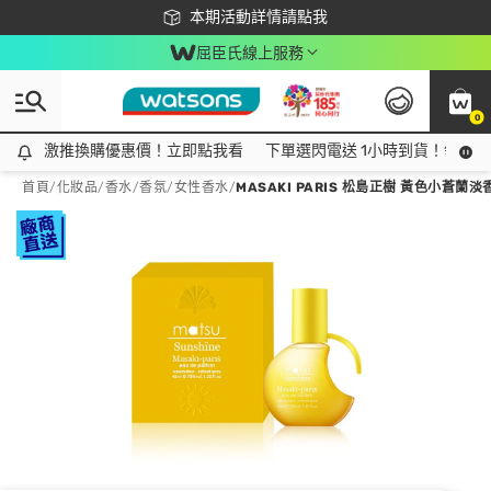
下載app最高回饋$350
本期活動詳情請點我
屈臣氏線上服務
0
激推換購優惠價！立即點我看
激推換購優惠價！立即點我看
下單選閃電送 1小時到貨！領神券
首頁
/
化妝品
/
香水/香氛
/
女性香水
/
MASAKI PARIS 松島正樹 黃色小蒼蘭淡香