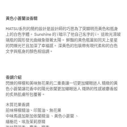
黃色小蒼蘭淡香精
MATSU系列的簡約設計是設計師的巧思為了突顯明亮黃色和瓶身
上的白色字體。 Sunshïne 的 ï 暗示了他自己名字的 ï。 這款光滑玻
璃瓶的圓形發光曲線象徵著太陽。 鮮豔的黃色瓶蓋如同天上星星
的閃爍光芒且加深了幸福感。 深黃色的包裝帶有現代柔和的白色
文字與瓶身的顏色相協調。
香調介紹
閃爍的檸檬和美味無花果的二重奏讓一切更加耀眼迷人 精緻的黃
色小蒼蘭讓花香中的陽光依蘭更加耀眼迷人 熾熱的性感被麝香般
的炙熱肌膚所包覆著。
木質花果香調
前味檸檬精油、印蒿油、無花果
中味馬達加斯加依蘭精油 、黃色小蒼蘭 、
緬梔花、埃及茉莉原精