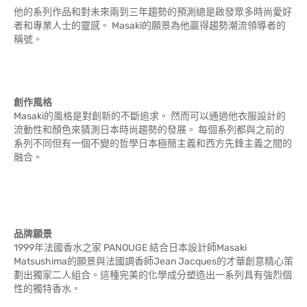
他的系列作品和對未來兩到三年趨勢的預測總是啟發眾多時尚愛好
者和專業人士的靈感。 Masakï的願景為他贏得趨勢潮流領導者的
稱號。
創作風格
Masaki的風格是對創新的不斷追求。 然而可以通過他衣服設計的
流動性和顏色來猜測日本時尚趨勢的發展。 每個系列都與之前的
系列不同但有一個不變的哲學日本極簡主義和西方先鋒主義之間的
融合。
品牌願景
1999年法國香水之家 PANOUGE 結合日本設計師Masaki
Matsushima的願景與法國調香師Jean Jacques的才華創意精心策
劃出獨家二人組合。這種完美的化學成分塑造出一系列具有強烈個
性的獨特香水。