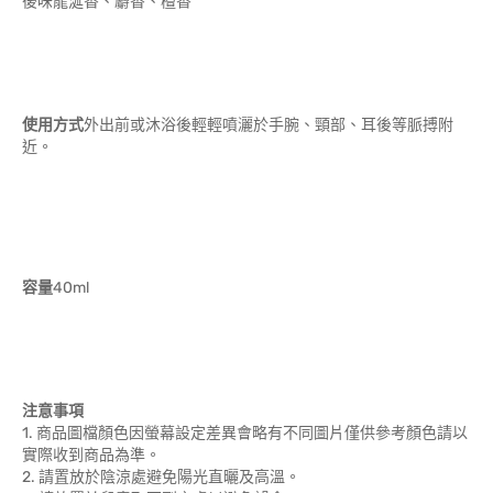
後味龍涎香、麝香、檀香
使用方式
外出前或沐浴後輕輕噴灑於手腕、頸部、耳後等脈搏附
近。
容量
40ml
注意事項
1. 商品圖檔顏色因螢幕設定差異會略有不同圖片僅供參考顏色請以
實際收到商品為準。
2. 請置放於陰涼處避免陽光直曬及高溫。