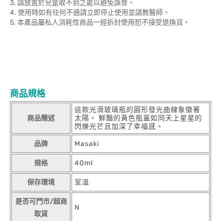
3. 請放置於兒童取不到之處以避免誤食。
4. 使用時如有任何不適請立即停止使用並請教醫師。
5. 本產品屬私人消耗性商品一經拆封使用恕不接受退換貨。
商品規格
這款光滑玻璃瓶的圓形發光曲線象徵著
商品簡述
太陽。 鮮豔的黃色瓶蓋如同天上星星的
閃爍光芒且加深了幸福感。
品牌
Masaki
規格
40ml
保存環境
室溫
是否可門市/超商
N
取貨