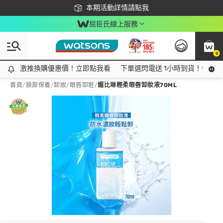
下載app最高回饋$350
本期活動詳情請點我
屈臣氏線上服務
0
激推換購優惠價！立即點我看
激推換購優惠價！立即點我看
下單選閃電送 1小時到貨！領神券
首頁
/
臉部保養
/
卸妝
/
眼唇卸粧
/
媚比琳輕柔眼唇卸妝液70ML