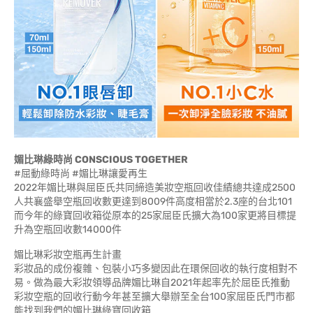
媚比琳綠時尚 CONSCIOUS TOGETHER
#屈動綠時尚 #媚比琳讓愛再生
2022年媚比琳與屈臣氏共同締造美妝空瓶回收佳績總共達成2500
人共襄盛舉空瓶回收數更達到8009件高度相當於2.3座的台北101
而今年的綠寶回收箱從原本的25家屈臣氏擴大為100家更將目標提
升為空瓶回收數14000件
媚比琳彩妝空瓶再生計畫
彩妝品的成份複雜、包裝小巧多變因此在環保回收的執行度相對不
易。做為最大彩妝領導品牌媚比琳自2021年起率先於屈臣氏推動
彩妝空瓶的回收行動今年甚至擴大舉辦至全台100家屈臣氏門市都
能找到我們的媚比琳綠寶回收箱