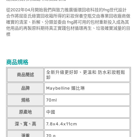
從2022年04月開始我們與致力推廣循環回收科技的fng世代設計
合作將屈臣氏綠寶回收箱所得的彩妝保養空瓶交由專業回收廠商做
確實的清潔、拆解、分類並委由 fng將可用的包材重新投入成為其
他用品的再製原料期待真正實踐包材循環再生、垃圾確實減量的目
標
商品規格
全新升級更好卸、更溫和 防水彩妝輕鬆
商品簡述
卸
品牌
Maybelline 媚比琳
規格
70ml
原產地
中國
深、寬、高
7.8x4.4x11cm
淨重
70 g