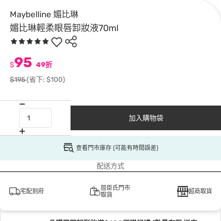
Maybelline 媚比琳
媚比琳輕柔眼唇卸妝液70ml
95
$
49折
$195
(省下: $100)
加入購物袋
查看門市庫存 (可能有時間誤差)
配送方式
屈臣氏門市
宅配到府
超商取貨
取貨