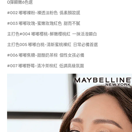
Q彈顯嫩6色選
#002 嘟嘟裸粉-裸透淡粉色 僞素顏妝感
#003 嘟嘟玫瑰-蜜嫩玫瑰紅色 甜而不膩
主打色#004 嘟嘟櫻桃-鮮嫩櫻桃紅 一抹活潑顯白
主打色005 嘟嘟白桃-清新蜜桃裸紅 日常必備首選
#006 嘟嘟焦糖-甜酷奶茶棕 個性女孩必備
#007 嘟嘟野莓-清冷茶棕紅 低調高級氛圍