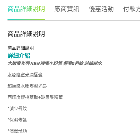
商品詳細說明
廠商資訊
優惠活動
付款
商品詳細說明
商品詳細說明
詳細介紹
水嫩蜜光唇 NEW嘟嘟小粉管 保濕0唇紋 越補越水
水嘟嘟蜜光潤唇膏
超顯嫩水嘟嘟蜜光唇
西印度櫻桃萃取+玻尿酸精華
*減少唇紋
*保濕修護
*潤澤滑順