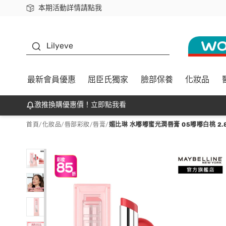
本期活動詳情請點我
下載app最高回饋$350
K beauty
Lilyeve
最新會員優惠
屈臣氏獨家
臉部保養
化妝品
激推換購優惠價！立即點我看
首頁
/
化妝品
/
唇部彩妝
/
唇膏
/
媚比琳 水嘟嘟蜜光潤唇膏 05嘟嘟白桃 2.