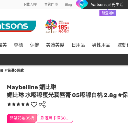
Watsons 屈氏生活
下載 APP
查詢門市
Blog
新登場!!
醫美
專櫃
保健
美體美髮
日用品
男性用品
運動
8G #保濕0唇紋
Maybelline 媚比琳
媚比琳 水嘟嘟蜜光潤唇膏 05嘟嘟白桃 2.8g #
開架彩妝85折
刷滙豐卡滿$888送3萬點