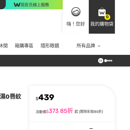
屈臣氏線上服務
0
嗨！您好
我的購物袋
休閒
箱購專區
隱形眼鏡
所有品牌
439
保濕0唇紋
$
373
85折
$
起
(開架彩妝85折)
活動價