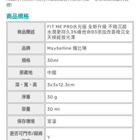
標!
商品規格
FIT ME PRO水光版 全新升級 不暗沉超
商品簡述
水潤更持久3%維他命B3添加改善暗沉全
天候綻放光澤
品牌
Maybelline 媚比琳
規格
30ml
原產地
中國
深、寬、高
3x3x12.3cm
淨重
30 g
容量
30 ml
保存環境
室溫
是否可門市/超商
Y