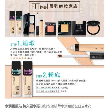
水潤更服貼 持久更水亮
極效保濕精華水潤服貼全日更水亮