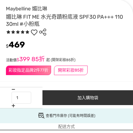
Maybelline 媚比琳
媚比琳 FIT ME 水光奇蹟粉底液 SPF30 PA+++ 110
30ml #小粉瓶
469
$
399
85折
$
起
(開架彩妝85折)
活動價
彩妝指定品牌2件77折
開架彩妝85折
加入購物袋
查看門市庫存 (可能有時間誤差)
配送方式