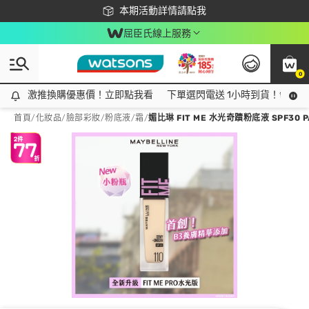
下載app最高回饋$350
本期活動詳情請點我
屈臣氏線上服務
0
激推換購優惠價！立即點我看
激推換購優惠價！立即點我看
下單選閃電送 1小時到貨！領神券
首頁
/
化妝品
/
臉部彩妝
/
粉底液/霜
/
媚比琳 FIT ME 水光奇蹟粉底液 SPF30 PA