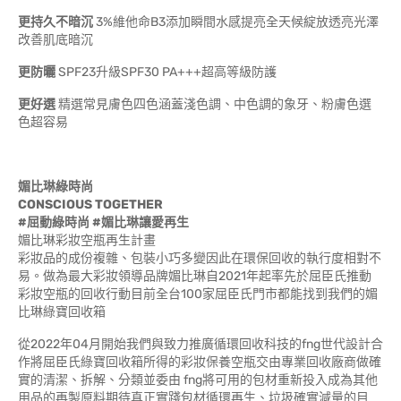
更持久不暗沉
3%維他命B3添加瞬間水感提亮全天候綻放透亮光澤
改善肌底暗沉
更防曬
SPF23升級SPF30 PA+++超高等級防護
更好選
精選常見膚色四色涵蓋淺色調、中色調的象牙、粉膚色選
色超容易
媚比琳綠時尚
CONSCIOUS TOGETHER
#屈動綠時尚 #媚比琳讓愛再生
媚比琳彩妝空瓶再生計畫
彩妝品的成份複雜、包裝小巧多變因此在環保回收的執行度相對不
易。做為最大彩妝領導品牌媚比琳自2021年起率先於屈臣氏推動
彩妝空瓶的回收行動目前全台100家屈臣氏門市都能找到我們的媚
比琳綠寶回收箱
從2022年04月開始我們與致力推廣循環回收科技的fng世代設計合
作將屈臣氏綠寶回收箱所得的彩妝保養空瓶交由專業回收廠商做確
實的清潔、拆解、分類並委由 fng將可用的包材重新投入成為其他
用品的再製原料期待真正實踐包材循環再生、垃圾確實減量的目