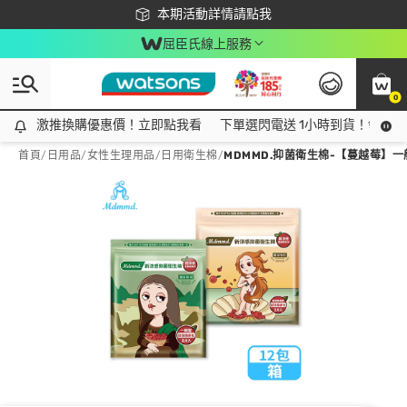
下載app最高回饋$350
本期活動詳情請點我
屈臣氏線上服務
0
激推換購優惠價！立即點我看
激推換購優惠價！立即點我看
下單選閃電送 1小時到貨！領神券
首頁
/
日用品
/
女性生理用品
/
日用衛生棉
/
MDMMD.抑菌衛生棉-【蔓越莓】一般型