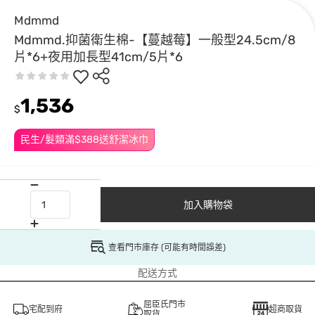
Mdmmd
Mdmmd.抑菌衛生棉-【蔓越莓】一般型24.5cm/8
片*6+夜用加長型41cm/5片*6
1,536
$
民生/髮類滿$388送舒潔冰巾
加入購物袋
查看門市庫存 (可能有時間誤差)
配送方式
屈臣氏門市
宅配到府
超商取貨
取貨