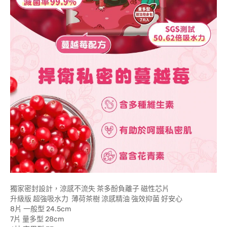
獨家密封設計，涼感不流失 茶多酚負離子 磁性芯片
升級版 超強吸水力 薄荷茶樹 涼感精油 強效抑菌 好安心
8片 一般型 24.5cm
7片 量多型 28cm