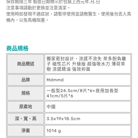
保存期限三年 製造日期標示於包裝上西元年.月.日
注意事項請勤於更換並注意清潔。
使用時如發現不適症狀，請暫停使用並請教醫生。使用後勿丟入馬
桶內，以免馬桶阻塞。
商品規格
獨家密封設計，涼感不流失 茶多酚負離
商品簡述
子 磁性芯片 升級版 超強吸水力 薄荷茶
樹 涼感精油 強效抑菌
品牌
Mdmmd
一般型24.5cm/8片*6+夜用加長型
規格
41cm/5片*6
原產地
中國
深、寬、高
3.5x19x18.5cm
淨重
1014 g