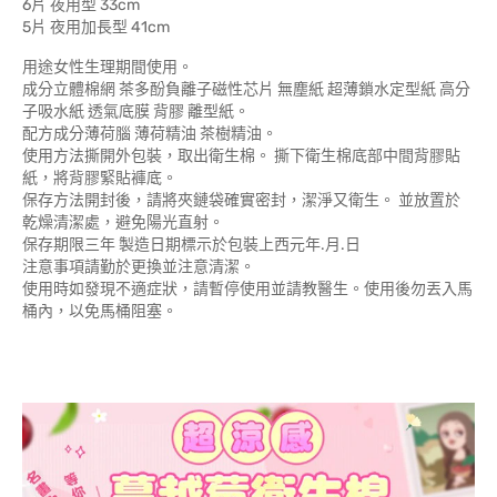
6片 夜用型 33cm
5片 夜用加長型 41cm
用途女性生理期間使用。
成分立體棉網 茶多酚負離子磁性芯片 無塵紙 超薄鎖水定型紙 高分
子吸水紙 透氣底膜 背膠 離型紙。
配方成分薄荷腦 薄荷精油 茶樹精油。
使用方法撕開外包裝，取出衛生棉。 撕下衛生棉底部中間背膠貼
紙，將背膠緊貼褲底。
保存方法開封後，請將夾鏈袋確實密封，潔淨又衛生。 並放置於
乾燥清潔處，避免陽光直射。
保存期限三年 製造日期標示於包裝上西元年.月.日
注意事項請勤於更換並注意清潔。
使用時如發現不適症狀，請暫停使用並請教醫生。使用後勿丟入馬
桶內，以免馬桶阻塞。