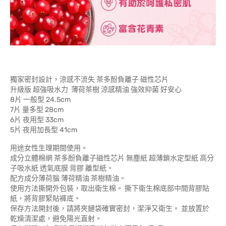
獨家密封設計，涼感不流失 茶多酚負離子 磁性芯片
升級版 超強吸水力 薄荷茶樹 涼感精油 強效抑菌 好安心
8片 一般型 24.5cm
7片 量多型 28cm
6片 夜用型 33cm
5片 夜用加長型 41cm
用途女性生理期間使用。
成分立體棉網 茶多酚負離子磁性芯片 無塵紙 超薄鎖水定型紙 高分
子吸水紙 透氣底膜 背膠 離型紙。
配方成分薄荷腦 薄荷精油 茶樹精油。
使用方法撕開外包裝，取出衛生棉。 撕下衛生棉底部中間背膠貼
紙，將背膠緊貼褲底。
保存方法開封後，請將夾鏈袋確實密封，潔淨又衛生。 並放置於
乾燥清潔處，避免陽光直射。