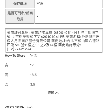
保存環境
室溫
是否可門市/超商
Y
取貨
藥商許可執照: 藥商諮詢專線:0800-051-148 許可執照字
號:北市衛藥販松字第620101C611號 藥商名稱:台灣屈臣氏
個人用品商店股份有限公司 藥商地址:台北市松山區八德路
四段760號11樓之1、之2及14樓 藥商諮詢專線:
(02)27421234
How To Store
室溫
寬
19
高
18.5
深
3.5
隱藏