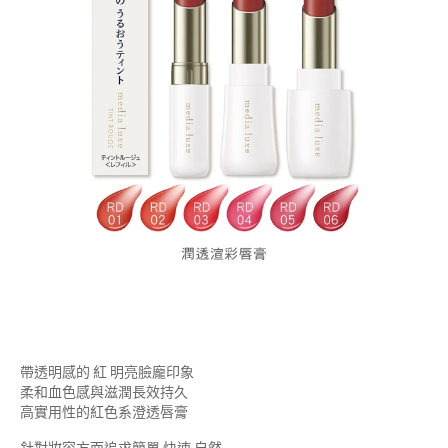
帶透明感的 紅 明亮臉龐印象
柔和血色感與滋潤長效持久
高實用性的紅色系澄透唇膏