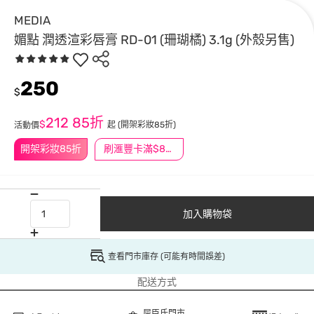
MEDIA
媚點 潤透渲彩唇膏 RD-01 (珊瑚橘) 3.1g (外殼另售)
250
$
212
85折
$
起
(開架彩妝85折)
活動價
開架彩妝85折
刷滙豐卡滿$888送3萬點
加入購物袋
查看門市庫存 (可能有時間誤差)
配送方式
屈臣氏門市