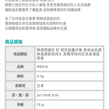
針對妝容方面追求簡單 快速 自然
將精力放在所在乎的人事物 享受充實而美好的人生的族群
媚點減去繁複多了機能美 成為簡單美好的洗練品牌
為了支持投身在事業 興趣或家庭的你
實現每個生命在各個領域發光發熱的社會
企圖獲得全新愛用者 提高媚點品牌存在感
商品規格
帶透明感的 紅 明亮臉龐印象 柔和血色感
商品簡述
與滋潤長效持久 高實用性的紅色系澄透
唇膏
品牌
MEDIA
規格
3.1g
原產地
日本
深、寬、高
2x1.9x8.1cm
淨重
13 g