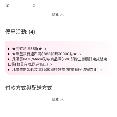
深
2
隱藏
優惠活動: (4)
★開架彩妝85折★
★匯豐銀行週四滿$888加贈30000點★
凡購買KATE/Media彩妝商品滿$388即贈三麗鷗好束成雙束
口袋(數量有限,送完為止)
凡購買開架彩妝滿$600即贈好禮 (數量有限 送完為止)
付款方式與配送方式
隱藏