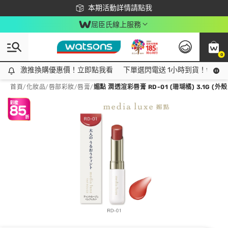
下載app最高回饋$350
本期活動詳情請點我
屈臣氏線上服務
0
激推換購優惠價！立即點我看
激推換購優惠價！立即點我看
下單選閃電送 1小時到貨！領神券
首頁
/
化妝品
/
唇部彩妝
/
唇膏
/
媚點 潤透渲彩唇膏 RD-01 (珊瑚橘) 3.1G (外