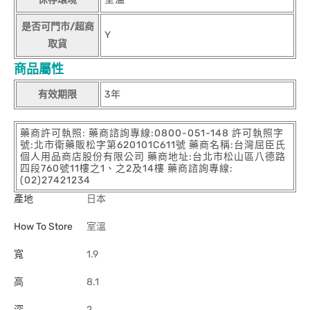
是否可門市/超商
Y
取貨
商品屬性
有效期限
3年
藥商許可執照: 藥商諮詢專線:0800-051-148 許可執照字
號:北市衛藥販松字第620101C611號 藥商名稱:台灣屈臣氏
個人用品商店股份有限公司 藥商地址:台北市松山區八德路
四段760號11樓之1、之2及14樓 藥商諮詢專線:
(02)27421234
產地
日本
How To Store
室溫
寬
1.9
高
8.1
深
2