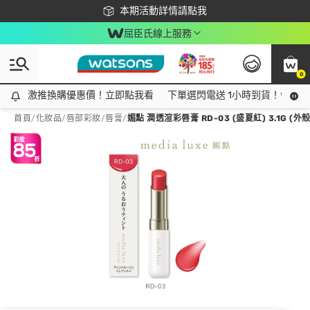
下載app最高回饋$350
本期活動詳情請點我
屈臣氏線上服務
0
激推換購優惠價！立即點我看
激推換購優惠價！立即點我看
下單選閃電送 1小時到貨！領神券
首頁
/
化妝品
/
唇部彩妝
/
唇膏
/
媚點 潤透渲彩唇膏 RD-03 (盛夏紅) 3.1G (外