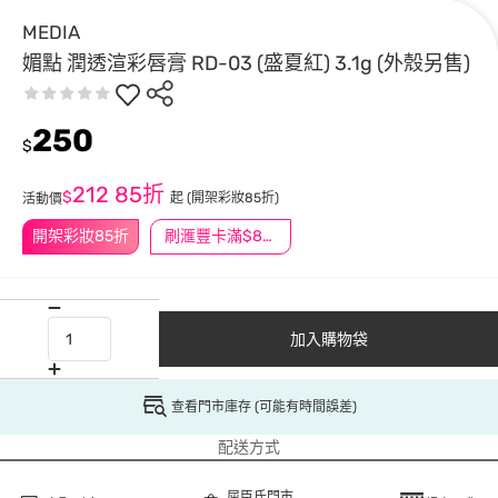
MEDIA
媚點 潤透渲彩唇膏 RD-03 (盛夏紅) 3.1g (外殼另售)
250
$
212
85折
$
起
(開架彩妝85折)
活動價
開架彩妝85折
刷滙豐卡滿$888送3萬點
加入購物袋
查看門市庫存 (可能有時間誤差)
配送方式
屈臣氏門市