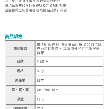
為了支持投身在事業 興趣或家庭的你
實現每個生命在各個領域發光發熱的社會
企圖獲得全新愛用者 提高媚點品牌存在感
商品規格
帶透明感的 紅 明亮臉龐印象 柔和血色感
商品簡述
與滋潤長效持久 高實用性的紅色系澄透
唇膏
品牌
MEDIA
規格
3.1g
原產地
日本
深、寬、高
2x1.9x8.1cm
淨重
13 g
保存環境
室溫