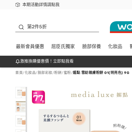
本期活動詳情請點我
下載app最高回饋$350
善存
第2件5折
最新會員優惠
屈臣氏獨家
臉部保養
化妝品
激推換購優惠價！立即點我看
首頁
/
化妝品
/
臉部彩妝
/
粉餅/蜜粉
/
媚點 雪紡親膚粉餅 01(明亮色) 9G