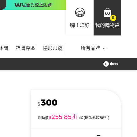
屈臣氏線上服務
0
嗨！您好
我的購物袋
休閒
箱購專區
隱形眼鏡
所有品牌
300
$
255
85折
$
起
(開架彩妝85折)
活動價