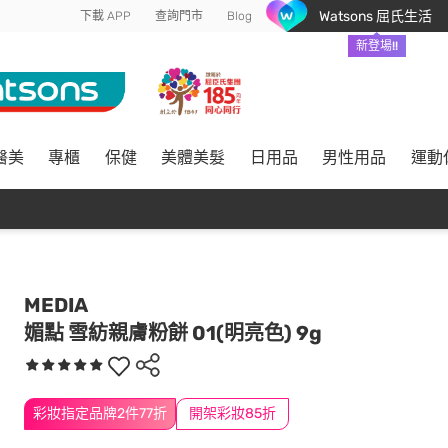
Watsons 屈氏生活
下載 APP
查詢門市
Blog
新登場!!
醫美
專櫃
保健
美體美髮
日用品
男性用品
運動
MEDIA
媚點 雪紡親膚粉餅 01(明亮色) 9g
彩妝指定品牌2件77折
開架彩妝85折