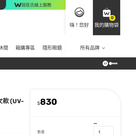
屈臣氏線上服務
0
嗨！您好
我的購物袋
休閒
箱購專區
隱形眼鏡
所有品牌
830
款 (UV-
$
數量