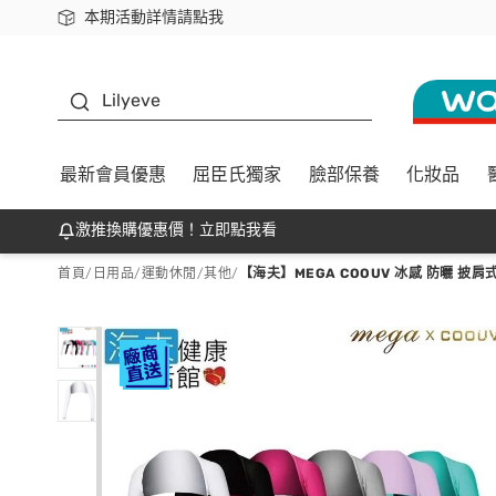
本期活動詳情請點我
下載app最高回饋$350
K beauty
Lilyeve
最新會員優惠
屈臣氏獨家
臉部保養
化妝品
激推換購優惠價！立即點我看
首頁
/
日用品
/
運動休閒
/
其他
/
【海夫】MEGA COOUV 冰感 防曬 披肩式 