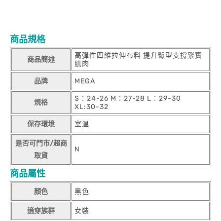
商品規格
高彈性四維拉伸布料 提升臀型支撐緊實
商品簡述
肌肉
品牌
MEGA
S：24-26 M：27-28 L：29-30
規格
XL:30-32
保存環境
室溫
是否可門市/超商
N
取貨
商品屬性
顏色
黑色
適穿族群
女裝