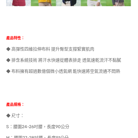
產品特性：
◆ 高彈性四維拉伸布料 提升臀型支撐緊實肌肉
◆ 排含系統技術 將汗水快速從體表排走 透氣速乾流汗不黏膩
◆ 布料擁有超過數億個微小透氣網 能快速將空氣流通不悶熱
產品規格：
◆ 尺寸：
S：腰圍24-26吋腰，長度90公分
M：腰圍27-28吋腰、長度91公分