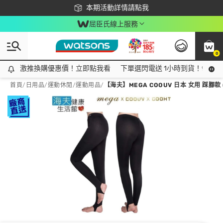
下載app最高回饋$350
本期活動詳情請點我
屈臣氏線上服務
0
激推換購優惠價！立即點我看
激推換購優惠價！立即點我看
下單選閃電送 1小時到貨！領神券
首頁
/
日用品
/
運動休閒
/
運動用品
/
【海夫】MEGA COOUV 日本 女用 踩腳款 (