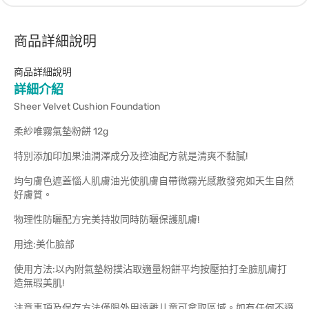
商品詳細說明
商品詳細說明
詳細介紹
Sheer Velvet Cushion Foundation
柔紗唯霧氣墊粉餅 12g
特別添加印加果油潤澤成分及控油配方就是清爽不黏膩!
均勻膚色遮蓋惱人肌膚油光使肌膚自帶微霧光感散發宛如天生自然
好膚質。
物理性防曬配方完美持妝同時防曬保護肌膚!
用途:美化臉部
使用方法:以內附氣墊粉撲沾取適量粉餅平均按壓拍打全臉肌膚打
造無瑕美肌!
注意事項及保存方法僅限外用遠離儿童可拿取區域。如有任何不適