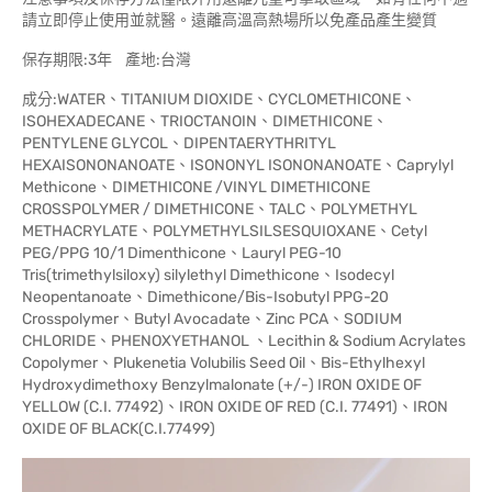
請立即停止使用並就醫。遠離高溫高熱場所以免產品產生變質
保存期限:3年 產地:台灣
成分:WATER、TITANIUM DIOXIDE、CYCLOMETHICONE、
ISOHEXADECANE、TRIOCTANOIN、DIMETHICONE、
PENTYLENE GLYCOL、DIPENTAERYTHRITYL
HEXAISONONANOATE、ISONONYL ISONONANOATE、Caprylyl
Methicone、DIMETHICONE /VINYL DIMETHICONE
CROSSPOLYMER / DIMETHICONE、TALC、POLYMETHYL
METHACRYLATE、POLYMETHYLSILSESQUIOXANE、Cetyl
PEG/PPG 10/1 Dimenthicone、Lauryl PEG-10
Tris(trimethylsiloxy) silylethyl Dimethicone、Isodecyl
Neopentanoate、Dimethicone/Bis-Isobutyl PPG-20
Crosspolymer、Butyl Avocadate、Zinc PCA、SODIUM
CHLORIDE、PHENOXYETHANOL 、Lecithin & Sodium Acrylates
Copolymer、Plukenetia Volubilis Seed Oil、Bis-Ethylhexyl
Hydroxydimethoxy Benzylmalonate (+/-) IRON OXIDE OF
YELLOW (C.I. 77492)、IRON OXIDE OF RED (C.I. 77491)、IRON
OXIDE OF BLACK(C.I.77499)