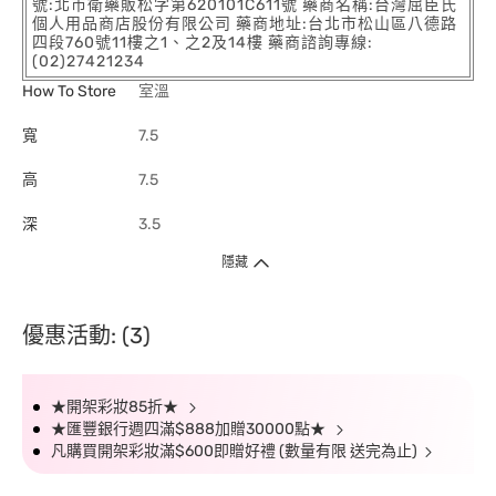
號:北市衛藥販松字第620101C611號 藥商名稱:台灣屈臣氏
個人用品商店股份有限公司 藥商地址:台北市松山區八德路
四段760號11樓之1、之2及14樓 藥商諮詢專線:
(02)27421234
How To Store
室溫
寬
7.5
高
7.5
深
3.5
隱藏
優惠活動: (3)
★開架彩妝85折★
★匯豐銀行週四滿$888加贈30000點★
凡購買開架彩妝滿$600即贈好禮 (數量有限 送完為止)