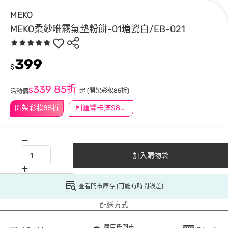
MEKO
MEKO柔紗唯霧氣墊粉餅-01瑭瓷白/EB-021
399
$
339
85折
$
起
(開架彩妝85折)
活動價
開架彩妝85折
刷滙豐卡滿$888送3萬點
加入購物袋
查看門市庫存 (可能有時間誤差)
配送方式
屈臣氏門市