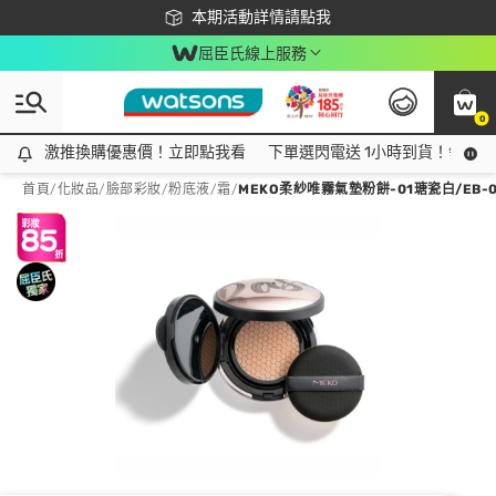
下載app最高回饋$350
本期活動詳情請點我
屈臣氏線上服務
0
激推換購優惠價！立即點我看
激推換購優惠價！立即點我看
下單選閃電送 1小時到貨！領神券
首頁
/
化妝品
/
臉部彩妝
/
粉底液/霜
/
MEKO柔紗唯霧氣墊粉餅-01瑭瓷白/EB-0