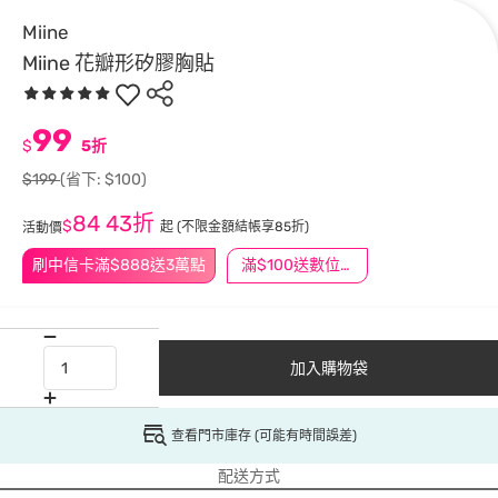
Miine
Miine 花瓣形矽膠胸貼
99
$
5折
$199
(省下: $100)
84
43折
$
起
(不限金額結帳享85折)
活動價
刷中信卡滿$888送3萬點
滿$100送數位印花
加入購物袋
查看門市庫存 (可能有時間誤差)
配送方式