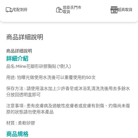
屈臣氏門市
宅配到府
超商取貨
取貨
商品詳細說明
商品詳細說明
詳細介紹
品名:Miine花瓣形矽膠胸貼 (1對入)
用途: 怕曝光做使用水洗後可以重覆使用約50次
保存方法 : 請使用溫水加上少許香皂或沐浴乳清洗洗後甩去多餘水
分放回透明盒即可
注意事項 : 患有皮膚病及過敏性皮膚者或皮膚有割傷、灼傷尚未復
原的狀態請勿使用本產品
材質 : 柔軟矽膠
商品規格