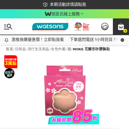
下載app最高回饋$350
本期活動詳情請點我
屈臣氏線上服務
0
激推換購優惠價！立即點我看
激推換購優惠價！立即點我看
下單選閃電送 1小時到貨！領神券
首頁
/
日用品
/
流行生活用品
/
女性內著/襪
/
MIINE 花瓣形矽膠胸貼