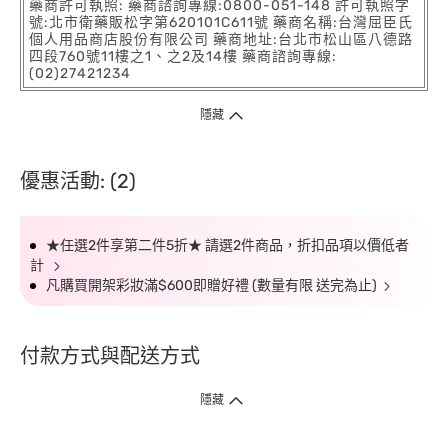
藥商許可執照: 藥商諮詢專線:0800-051-148 許可執照字
號:北市衛藥販松字第620101C611號 藥商名稱:台灣屈臣氏
個人用品商店股份有限公司 藥商地址:台北市松山區八德路
四段760號11樓之1、之2及14樓 藥商諮詢專線:
(02)27421234
隱藏
優惠活動: (2)
★任選2件享第二件5折★ 請選2件商品，折扣品項以價低者
計
凡購買開架彩妝滿$600即贈好禮 (數量有限 送完為止)
付款方式與配送方式
隱藏