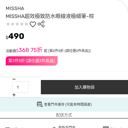
MISSHA
MISSHA超效極致防水眼線液極細筆-棕
490
$
368
75折
$
起
(第2件5折 (請任選2件商品))
活動價
第2件5折 (請任選2件商品)
加入購物袋
查看門市庫存 (可能有時間誤差)
配送方式
屈臣氏門市