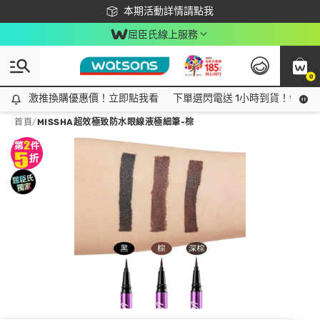
下載app最高回饋$350
本期活動詳情請點我
屈臣氏線上服務
0
激推換購優惠價！立即點我看
激推換購優惠價！立即點我看
下單選閃電送 1小時到貨！領神券
首頁
/
MISSHA超效極致防水眼線液極細筆-棕