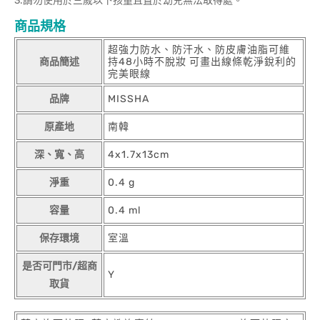
3.請勿使用於三歲以下孩童且置於幼兒無法取得處。
商品規格
超強力防水、防汗水、防皮膚油脂可維
商品簡述
持48小時不脫妝 可畫出線條乾淨銳利的
完美眼線
品牌
MISSHA
原產地
南韓
深、寬、高
4x1.7x13cm
淨重
0.4 g
容量
0.4 ml
保存環境
室溫
是否可門市/超商
Y
取貨