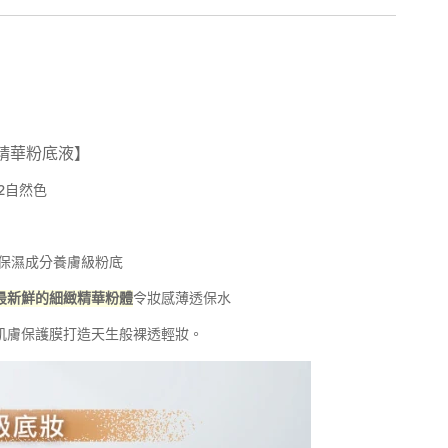
感精華粉底液】
02自然色
美容保濕成分養膚級粉底
最新鮮的細緻精華粉體
令妝感薄透保水
肌膚保護膜打造天生般裸透輕妝。