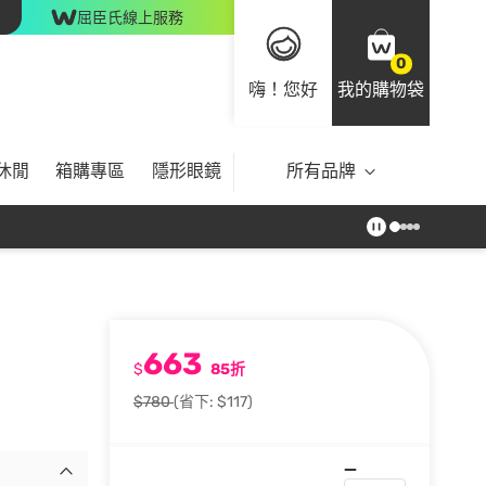
屈臣氏線上服務
0
嗨！您好
我的購物袋
休閒
箱購專區
隱形眼鏡
所有品牌
663
$
85折
$780
(省下: $117)