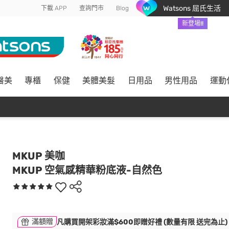
Watsons 屈氏生活
下載 APP
查詢門市
Blog
新登場!!
醫美
專櫃
保健
美體美髮
日用品
男性用品
運動
MKUP 美咖
MKUP 空氣感精華粉底液-自然色
滿額贈
凡購買開架彩妝滿$600即贈好禮 (數量有限 送完為止)