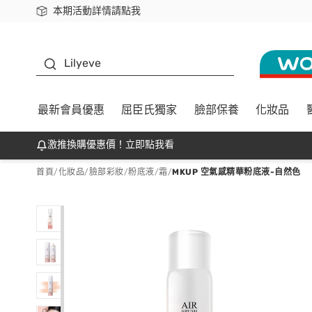
本期活動詳情請點我
下載app最高回饋$350
K beauty
Lilyeve
最新會員優惠
屈臣氏獨家
臉部保養
化妝品
激推換購優惠價！立即點我看
首頁
/
化妝品
/
臉部彩妝
/
粉底液/霜
/
MKUP 空氣感精華粉底液-自然色