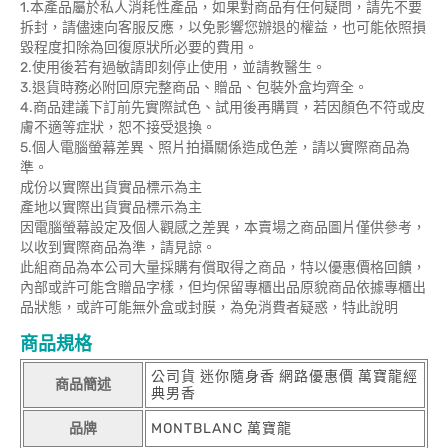
1.本產品屬於私人消耗性產品，如果對商品有任何疑問，請先不要
拆封，請儘速向客服反應，以免影響您辦退的權益，也可能依照損
毀程度扣除為回復原狀所必要的費用。
2.使用後若有過敏請即刻停止使用，並請教醫生。
3.退貨時務必附回原完整商品、贈品、包裝外盒均齊全。
4.商品建議下訂前先實際試色、試用後再購買，若因顏色不符或皮
膚不適等症狀，恕不接受退換。
5.個人電腦螢幕差異、照片拍攝關係造成色差，請以實際商品為
準。
成份以實際出貨實品標示為主
產地以實際出貨實品標示為主
因電腦螢幕設定及個人觀感之差異，本賣場之商品圖片僅供參考，
以收到實際商品為準，請見諒。
此組商品為本公司大量採購有償取得之商品，特以優惠價格回饋，
內部或許可能含贈品字樣，但均保留專櫃出品原貌商品依據專櫃出
品狀態，或許可能無外盒或封膜，為免消費者疑惑，特此說明
商品規格
公司貨 迷你隨身香 網路優惠價 萬寶龍經
商品簡述
典男香
品牌
MONTBLANC 萬寶龍