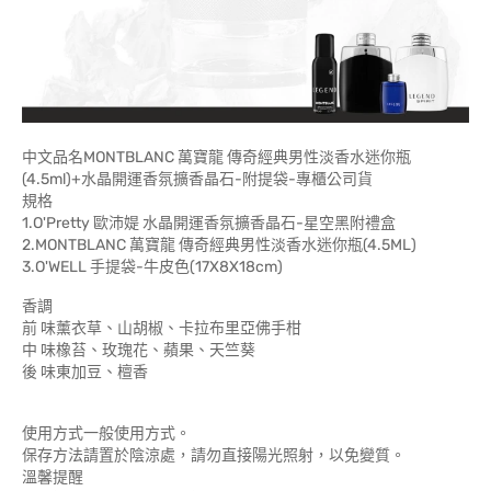
中文品名MONTBLANC 萬寶龍 傳奇經典男性淡香水迷你瓶
(4.5ml)+水晶開運香氛擴香晶石-附提袋-專櫃公司貨
規格
1.O'Pretty 歐沛媞 水晶開運香氛擴香晶石-星空黑附禮盒
2.MONTBLANC 萬寶龍 傳奇經典男性淡香水迷你瓶(4.5ML)
3.O'WELL 手提袋-牛皮色(17X8X18cm)
香調
前 味薰衣草、山胡椒、卡拉布里亞佛手柑
中 味橡苔、玫瑰花、蘋果、天竺葵
後 味東加豆、檀香
使用方式一般使用方式。
保存方法請置於陰涼處，請勿直接陽光照射，以免變質。
溫馨提醒