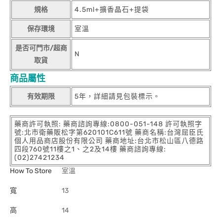
規格
4.5ml+擴香晶石+提袋
保存環境
室溫
是否可門市/超商
N
取貨
商品屬性
有效期限
5年，詳細請見包裝標示。
藥商許可執照: 藥商諮詢專線:0800-051-148 許可執照字
號:北市衛藥販松字第620101C611號 藥商名稱:台灣屈臣氏
個人用品商店股份有限公司 藥商地址:台北市松山區八德路
四段760號11樓之1、之2及14樓 藥商諮詢專線:
(02)27421234
How To Store
室溫
寬
13
高
14