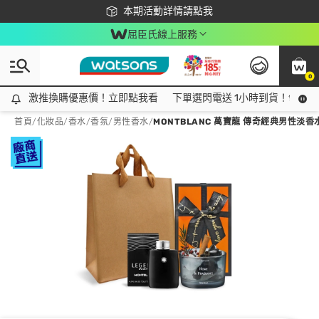
下載app最高回饋$350
本期活動詳情請點我
屈臣氏線上服務
0
激推換購優惠價！立即點我看
激推換購優惠價！立即點我看
下單選閃電送 1小時到貨！領神券
首頁
/
化妝品
/
香水/香氛
/
男性香水
/
MONTBLANC 萬寶龍 傳奇經典男性淡香