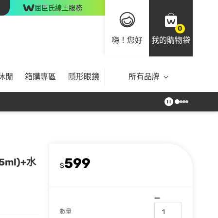
屈臣氏線上服務
0
嗨！您好
我的購物袋
休閒
箱購專區
隱形眼鏡
所有品牌
599
ml)+水
$
數量