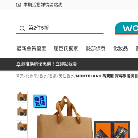
本期活動詳情請點我
下載app最高回饋$350
善存
第2件5折
最新會員優惠
屈臣氏獨家
臉部保養
化妝品
激推換購優惠價！立即點我看
首頁
/
化妝品
/
香水/香氛
/
男性香水
/
MONTBLANC 萬寶龍 探尋旅者淡