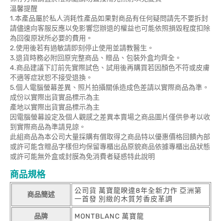
溫馨提醒
1.本產品屬於私人消耗性產品如果對商品有任何疑問請先不要拆封
請儘速向客服反應以免影響您辦退的權益也可能依照損毀程度扣除
為回復原狀所必要的費用。
2.使用後若有過敏請即刻停止使用並請教醫生。
3.退貨時務必附回原完整商品、贈品、包裝外盒均齊全。
4.商品建議下訂前先實際試色、試用後再購買若因顏色不符或皮膚
不適等症狀恕不接受退換。
5.個人電腦螢幕差異、照片拍攝關係造成色差請以實際商品為準。
成份以實際出貨實品標示為主
產地以實際出貨實品標示為主
因電腦螢幕設定及個人觀感之差異本賣場之商品圖片僅供參考以收
到實際商品為準請見諒。
此組商品為本公司大量採購有償取得之商品特以優惠價格回饋內部
或許可能含贈品字樣但均保留專櫃出品原貌商品依據專櫃出品狀態
或許可能無外盒或封膜為免消費者疑惑特此說明
商品規格
公司貨 萬寶龍睽違8年全新力作 亞洲第
商品簡述
一首發 別緻的木質芳香皮革調
品牌
MONTBLANC 萬寶龍