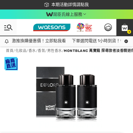
下載app最高回饋$350
本期活動詳情請點我
屈臣氏線上服務
0
激推換購優惠價！立即點我看
激推換購優惠價！立即點我看
下單選閃電送 1小時到貨！領神券
首頁
/
化妝品
/
香水/香氛
/
男性香水
/
MONTBLANC 萬寶龍 探尋旅者淡香精迷你