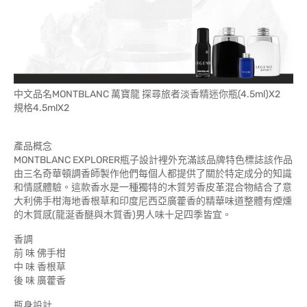
中文品名MONTBLANC 萬寶龍 探尋旅者淡香精迷你瓶(4.5ml)X2
規格4.5mlX2
產品概念
MONTBLANC EXPLORER瓶子設計裡外充滿該品牌特色標誌該作品
由三名奇華頓調香師製作他們每個人都提供了關於特定成分的知識
和情感體驗。這款香水是一種獨特的木質芳香皮革混合物結合了意
大利佛手柑海地香根草和印度尼西亞廣藿香的精華味道整體有煙燻
的木質感(龍涎香醚與木質香)男人味十足四季皆宜。
香調
前 味 佛手柑
中 味 香根草
後 味 廣藿香
瓶身設計