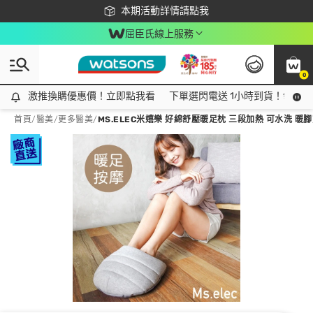
下載app最高回饋$350
本期活動詳情請點我
屈臣氏線上服務
0
激推換購優惠價！立即點我看
激推換購優惠價！立即點我看
下單選閃電送 1小時到貨！領神券
首頁
/
醫美
/
更多醫美
/
MS.ELEC米嬉樂 好綿舒壓暖足枕 三段加熱 可水洗 暖