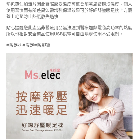
墊包覆住加熱片因此實際感受溫度可能會隨著周遭環境溫度、個人
使用習慣而有所差異如需增強保溫效果可於好綿舒壓暖足枕上方覆
蓋上毛毯防止熱氣散失過快。
貼心提醒您此產品非醫療用品無法達到醫療加熱電毯高功率的熱度
所以也相對安全商品使用USB供電可自由隨處使用不受限制。
#暖足枕#暖足#暖腳寶