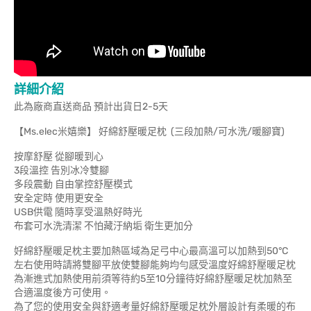
詳細介紹
此為廠商直送商品 預計出貨日2-5天
【Ms.elec米嬉樂】 好綿舒壓暖足枕 (三段加熱/可水洗/暖腳寶)
按摩舒壓 從腳暖到心
3段溫控 告別冰冷雙腳
多段震動 自由掌控舒壓模式
安全定時 使用更安全
USB供電 隨時享受溫熱好時光
布套可水洗清潔 不怕藏汙納垢 衛生更加分
好綿舒壓暖足枕主要加熱區域為足弓中心最高溫可以加熱到50°C
左右使用時請將雙腳平放使雙腳能夠均勻感受溫度好綿舒壓暖足枕
為漸進式加熱使用前須等待約5至10分鐘待好綿舒壓暖足枕加熱至
合適溫度後方可使用。
為了您的使用安全與舒適考量好綿舒壓暖足枕外層設計有柔暖的布