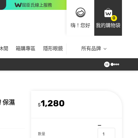
屈臣氏線上服務
0
嗨！您好
我的購物袋
休閒
箱購專區
隱形眼鏡
所有品牌
1,280
膚 保濕
$
數量