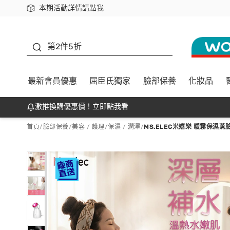
本期活動詳情請點我
下載app最高回饋$350
善存
第2件5折
最新會員優惠
屈臣氏獨家
臉部保養
化妝品
激推換購優惠價！立即點我看
首頁
/
臉部保養
/
美容 / 護理
/
保濕 / 潤澤
/
MS.ELEC米嬉樂 暖霧保濕蒸