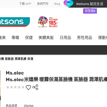
Watsons 屈氏生活
下載 APP
查詢門市
Blog
新登場!!
醫美
專櫃
保健
美體美髮
日用品
男性用品
運動
臉機 蒸臉器 潤澤肌膚 保濕
Ms.elec
Ms.elec米嬉樂 暖霧保濕蒸臉機 蒸臉器 潤澤肌
商品貨號
256166