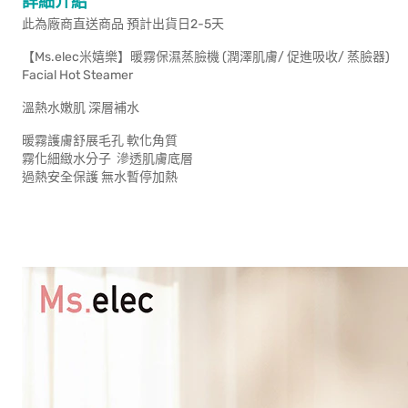
詳細介紹
此為廠商直送商品 預計出貨日2-5天
【Ms.elec米嬉樂】暖霧保濕蒸臉機 (潤澤肌膚/ 促進吸收/ 蒸臉器)
Facial Hot Steamer
溫熱水嫩肌 深層補水
暖霧護膚舒展毛孔 軟化角質
霧化細緻水分子 滲透肌膚底層
過熱安全保護 無水暫停加熱