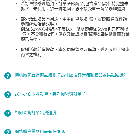
若訂單欲辦理退貨，訂單全部商品(包含贈品)請保持完整未
拆封、未使用，須一併退回，恕不接受單一商品辦理退貨。
部分活動贈品不累送，單筆訂單限贈1份，實際贈送條件請
參閱網站活動說明。
例:滿$299送A贈品<不累送>，所以即便滿$598也只可獲得
1個，不會獲得2個，贈送數量請以實際購物車結帳畫面數量
顯示為準。
促銷活動若有變動，本公司保留隨時異動、變更或終止優惠
內容之權利。
選購廠商直送商品結帳時為什麼沒有送滿額贈品或集點貼紙?
我不小心取消訂單，要如何恢復訂單？
如何查詢訂單出貨進度
網路購物電器用品有保固嗎？