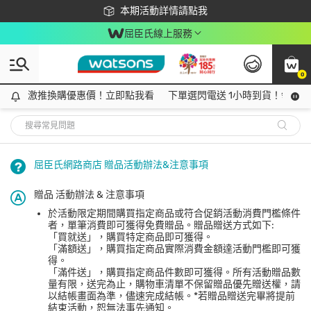
下載app最高回饋$350
本期活動詳情請點我
屈臣氏線上服務
0
激推換購優惠價！立即點我看
激推換購優惠價！立即點我看
下單選閃電送 1小時到貨！領神券
屈臣氏網路商店 贈品活動辦法&注意事項
贈品 活動辦法 & 注意事項
於活動限定期間購買指定商品或符合促銷活動消費門檻條件
者，單筆消費即可獲得免費贈品。贈品贈送方式如下:
「買就送」，購買特定商品即可獲得。
「滿額送」，購買指定商品實際消費金額達活動門檻即可獲
得。
「滿件送」，購買指定商品件數即可獲得。所有活動贈品數
量有限，送完為止，購物車清單不保留贈品優先贈送權，請
以結帳畫面為準，儘速完成結帳。*若贈品贈送完畢將提前
結束活動，恕無法事先通知。