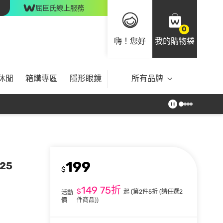
屈臣氏線上服務
0
嗨！您好
我的購物袋
休閒
箱購專區
隱形眼鏡
所有品牌
199
25
$
149
75折
$
起
(第2件5折 (請任選2
活動
價
件商品))