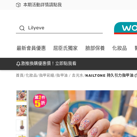
本期活動詳情請點我
下載app最高回饋$350
K beauty
Lilyeve
最新會員優惠
屈臣氏獨家
臉部保養
化妝品
激推換購優惠價！立即點我看
首頁
/
化妝品
/
指甲彩繪
/
指甲油 / 去光水
/
NAILTONE 持久引力指甲油 (雷