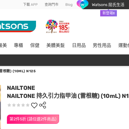
Watsons 屈氏生活
下載 APP
查詢門市
Blog
新登場!!
醫美
專櫃
保健
美體美髮
日用品
男性用品
運動
根糖) (10ML) N125
NAILTONE
NAILTONE 持久引力指甲油 (雷根糖) (10mL) N1
第2件5折 (請任選2件商品)