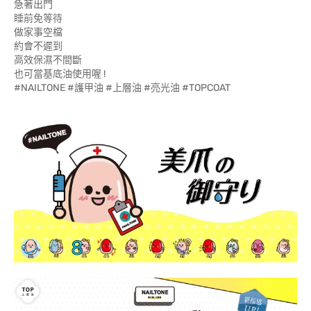
急著出門
睡前免等待
做家事空檔
約會不遲到
高效保濕不間斷
也可當基底油使用喔 !
#NAILTONE #護甲油 #上層油 #亮光油 #TOPCOAT