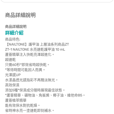
商品詳細說明
商品詳細說明
詳細介紹
商品特色:
【NAILTONE】護甲油 上層油系列商品ZT
ZT-1 NAILTONE 水亮速乾護甲油 10 mL
蘆薈精華注入快乾亮澤超進化。
超速乾
只需60秒*即效省時超快乾。
*等待時間可能因人而異。
光澤感UP
水漾晶透光感指彩不再黯淡無光。
高效保濕
添加5種*保濕成分隨時展現最佳狀態。
*蘆薈精華、礦物油、角鯊烯、椰子油、維他命B5。
蘆薈植萃精華
能有效保水對抗乾燥。
省時神水亮一塗速乾即刻補水。