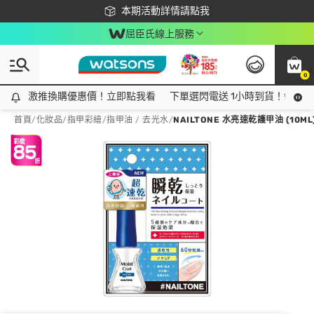
下載app最高回饋$350
本期活動詳情請點我
屈臣氏線上服務
0
激推換購優惠價！立即點我看
激推換購優惠價！立即點我看
下單選閃電送 1小時到貨！領神券
首頁
/
化妝品
/
指甲彩繪
/
指甲油 / 去光水
/
NAILTONE 水亮速乾護甲油 (10ML