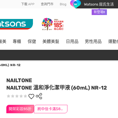
Watsons 屈氏生活
下載 APP
查詢門市
Blog
新登場!!
醫美
專櫃
保健
美體美髮
日用品
男性用品
運動
0ML) NR-12
NAILTONE
NAILTONE 溫和淨化潔甲液 (60mL) NR-12
開架彩妝85折
刷中信卡滿$888送3萬點