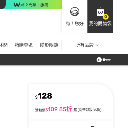
屈臣氏線上服務
0
嗨！您好
我的購物袋
休閒
箱購專區
隱形眼鏡
所有品牌
128
$
109
85折
$
起
(開架彩妝85折)
活動價