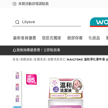
本期活動詳情請點我
下載app最高回饋$350
K beauty
Lilyeve
最新會員優惠
屈臣氏獨家
臉部保養
化妝品
激推換購優惠價！立即點我看
首頁
/
美體美髮
/
身體清潔
/
身體清潔其它
/
NAILTONE 溫和淨化潔甲液 (6